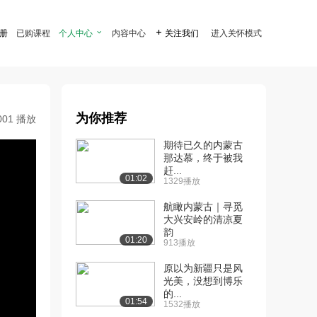
注册
已购课程
个人中心

内容中心

关注我们
进入关怀模式
为你推荐
001 播放
期待已久的内蒙古
那达慕，终于被我
赶...
01:02
1329播放
航瞰内蒙古｜寻觅
大兴安岭的清凉夏
韵
01:20
913播放
原以为新疆只是风
光美，没想到博乐
的...
01:54
1532播放