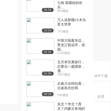
七辑 新疆娃的欢
乐...
05:55
883播放
万人说新疆|小木头
里大世界
02:03
747播放
中国大陆最东边，
黑龙江抚远市，祖
国...
02:31
1191播放
五月来甘肃旅行，
总要去一趟酒泉，
遇...
01:00
1097播放
APP下载
从银川去阿拉善，
沿途风光壮阔
00:28
785播放
反馈
东北？华北？西
北？内蒙古各地的