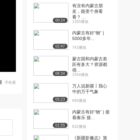
有没有内蒙古朋
友，能变个身看
看？ ...
00:24
1355播放
内蒙古有好“物” |
5000多年...
02:47
742播放
蒙古国和内蒙古差
距有多大？资源都
很...
06:34
1554播放
手机看
万人说新疆丨我心
中的万千气象
05:23
695播放
内蒙古有好“物” | 接
着奏乐 接...
01:55
832播放
《新疆影像志》第