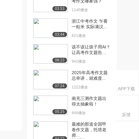
考作文哪家强？
03:53
1140播放
浙江中考作文 乍看
一粒米 实际满汉...
03:44
821播放
该不该让孩子用AI？
让高考作文题告...
08:23
942播放
2025年高考作文题
总串讲，就难度...
07:24
1222播放
APP下载
南充三测作文题出
得太抽象啦！
05:25
849播放
反馈
最难的那道全国甲
卷作文题，托塔老
师...
04:22