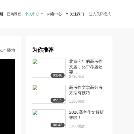
注册
已购课程
个人中心

内容中心

关注我们
进入关怀模式
为你推荐
514 播放
北京今年的高考作
文题，比中考题还
要...
03:46
2736播放
高考作文拿高分有
方法有技巧
05:15
1186播放
2026高考作文解析
来啦！
00:42
1308播放