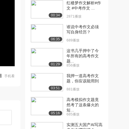
红楼梦作文解析#作
文 #中考作文 ...
00:34
2871播放
谁说中考作文必须
写自身经历？
06:35
689播放
这书几乎押中了今
年所有的高考作文
题...
01:29
856播放
我押一道高考作文
手机看
题，你应该能用到
03:51
881播放
高考模拟作文题竟
然考了这条爆火的
短...
05:16
685播放
实测五大国产AI写高