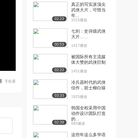
真正的写实派顶尖
武侠大片，可惜当
年...
02:23
1015播放
七剑：史诗级武侠
大片……
00:53
1417播放
被国际所有主流媒
体大赞的武侠巨制
02:23
1451播放
手机看
冷兵器时代的武侠
佳作，箭士柳白猿
03:33
1925播放
韩国全程采用中国
动作设计团队打造
的...
02:39
685播放
这些年这么多华语