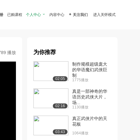
注册
已购课程
个人中心

内容中心

关注我们
进入关怀模式
为你推荐
789 播放
制作规模超级庞大
的华语魔幻武侠巨
制
02:05
1775播放
真是一部神奇的华
语历史武侠大片，
场...
02:16
1130播放
真正武侠片中的天
花板
03:43
1064播放