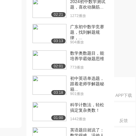
2024初中数学测试
题，喜欢动脑筋...
02:21
1272播放
广东初中数学竞赛
题，找到解题规
律，...
03:13
904播放
数学奥数题目，能
培养学霸做题思维
02:01
773播放
初中英语单选题，
跟着老师学解题秘
籍...
03:18
901播放
APP下载
科学计数法，轻松
搞定复杂奥数！
01:00
1442播放
反馈
英语题目就说了：
数学很难，没他人