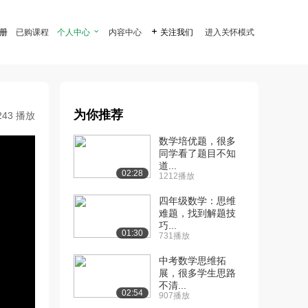
注册
已购课程
个人中心

内容中心

关注我们
进入关怀模式
为你推荐
243 播放
数学培优题，很多
同学看了题目不知
道...
02:28
1212播放
四年级数学：思维
难题，找到解题技
巧...
01:30
731播放
中考数学思维拓
展，很多学生思路
不清...
02:54
907播放