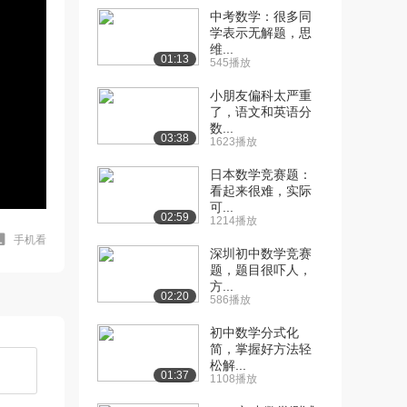
中考数学：很多同
学表示无解题，思
维...
01:13
545播放
小朋友偏科太严重
了，语文和英语分
数...
03:38
1623播放
日本数学竞赛题：
看起来很难，实际
可...
02:59
1214播放
手机看
深圳初中数学竞赛
题，题目很吓人，
方...
02:20
586播放
初中数学分式化
简，掌握好方法轻
松解...
01:37
1108播放