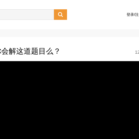

登录/
你会解这道题目么？
1