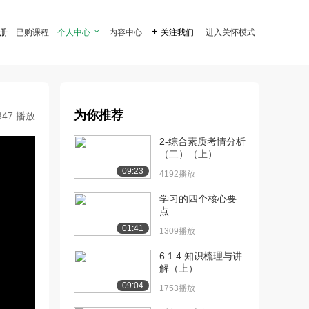
注册
已购课程
个人中心

内容中心

关注我们
进入关怀模式
为你推荐
347 播放
2-综合素质考情分析
（二）（上）
09:23
4192播放
学习的四个核心要
点
01:41
1309播放
6.1.4 知识梳理与讲
解（上）
09:04
1753播放