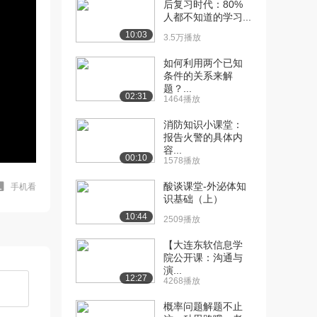
后复习时代：80%
人都不知道的学习...
10:03
3.5万播放
如何利用两个已知
条件的关系来解
题？...
02:31
1464播放
消防知识小课堂：
报告火警的具体内
容...
00:10
1578播放
酸谈课堂-外泌体知
手机看
识基础（上）
10:44
2509播放
【大连东软信息学
院公开课：沟通与
演...
12:27
4268播放
概率问题解题不止