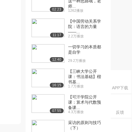
这一种思路哦，老
师...
02:23
1262播放
【中国劳动关系学
院：语言的力量
——...
11:17
2.2万播放
一切学习的本质都
是自学
12:40
29.2万播放
【三峡大学公开
课：书法基础】楷
书基...
16:15
1.7万播放
APP下载
【可汗学院公开
课：算术与代数预
备课...
07:55
4.3万播放
反馈
采访的原则与技巧
（下）