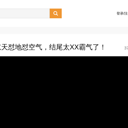

登录/
天怼地怼空气，结尾太XX霸气了！
3