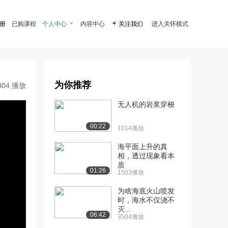
注册
已购课程
个人中心

内容中心

关注我们
进入关怀模式
为你推荐
304 播放
无人机的岩浆穿梭
00:22
1014播放
海平面上升的真
相，透过现象看本
质
01:26
1503播放
为啥海底火山喷发
时，海水不仅浇不
灭...
06:42
3504播放