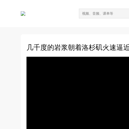
几千度的岩浆朝着洛杉矶火速逼