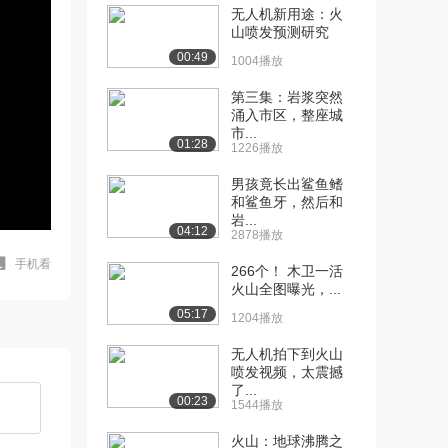
无人机新用途：火
山喷发预测研究
00:49
1004播放
第三集：岩浆突然
涌入市区，整座城
市...
01:28
1226播放
男孩竟长出鲨鱼鳍
和鲨鱼牙，然后和
岩...
04:12
2878播放
手机看
266个！ 木卫一活
火山全图曝光，...
05:17
1204播放
无人机拍下到火山
喷发视频，太震撼
了...
00:23
1544播放
火山：地球沸腾之