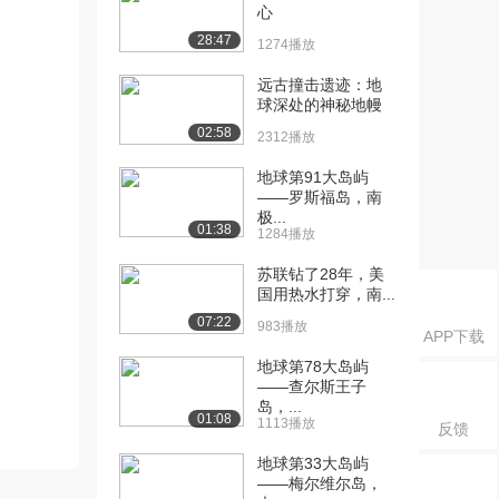
心
28:47
1274播放
远古撞击遗迹：地
球深处的神秘地幔
02:58
2312播放
地球第91大岛屿
——罗斯福岛，南
极...
01:38
1284播放
苏联钻了28年，美
国用热水打穿，南...
07:22
983播放
APP下载
地球第78大岛屿
——查尔斯王子
岛，...
01:08
1113播放
反馈
地球第33大岛屿
——梅尔维尔岛，