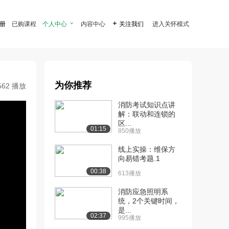
注册
已购课程
个人中心

内容中心

关注我们
进入关怀模式
为你推荐
562 播放
消防考试知识点讲
解：联动和连锁的
区...
01:15
850播放
线上实操：维保方
向易错考题.1
00:38
613播放
消防应急照明系
统，2个关键时间，
是...
02:37
995播放