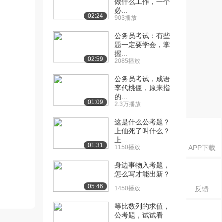
做什么工作，一个
必...
02:24
903播放
公务员考试：有些
题一定要学会，掌
握...
02:59
2085播放
公务员考试，成语
李代桃僵，原来指
的...
01:09
2.3万播放
这是什么公考题？
上仙死了叫什么？
上...
01:31
1150播放
APP下载
身边事物入考题，
怎么写才能出新？
05:46
1450播放
反馈
等比数列的求值，
公考题，试试看