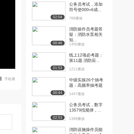
公务员考试，添加
符号使000=6成...
02:04
768播放
消防操作员考题答
疑：消防水泵相关
知...
00:46
1450播放
线上12项必考题：
第11题.消防应...
01:53
1211播放
手机看
中级实操26个抽考
题：高频率抽考题
00:44
1447播放
公务员考试，数字
13579找规律，...
02:53
1399播放
消防设施操作员能