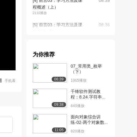
[4] 前言03：学习方法及课
08:39
程概述（上）
2110播放
[5] 前言03：学习方法及课
08:36
程概述（下）
1728播放
[6] 前言04：关于教育和对
06:31
为你推荐
大家的期望（...
1231播放
07_常用类_枚举
（下）
[7] 前言04：关于教育和对
06:34
06:39
大家的期望（...
1065播放
手机看
1181播放
千锋软件测试教
程：8.24.字符串...
[8] 预科01：博客的重要性
06:17
09:38
（上）
640播放
1328播放
面向对象综合训
练-02-两个对象数...
[9] 预科01：博客的重要性
06:21
（下）
11:05
820播放
1710播放