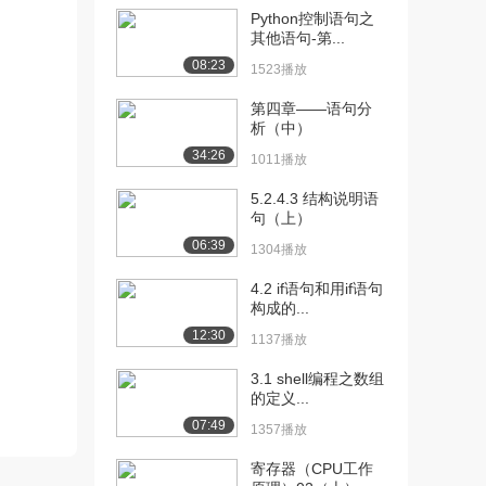
Python控制语句之
[10] 预科02：Markdown
08:31
其他语句-第...
语法详解...
08:23
1523播放
1567播放
第四章——语句分
[11] 预科02：Markdown
08:31
析（中）
语法详解...
34:26
1011播放
1561播放
5.2.4.3 结构说明语
[12] 预科03：什么是计算
05:03
句（上）
机
06:39
1304播放
1211播放
4.2 if语句和用if语句
[13] 预科04：硬件及冯诺
07:09
构成的...
依曼结构
12:30
1137播放
1592播放
3.1 shell编程之数组
[14] 预科05：软件及软件
04:00
的定义...
开发
07:49
1466播放
1357播放
寄存器（CPU工作
[15] 预科06：Windows常
07:47