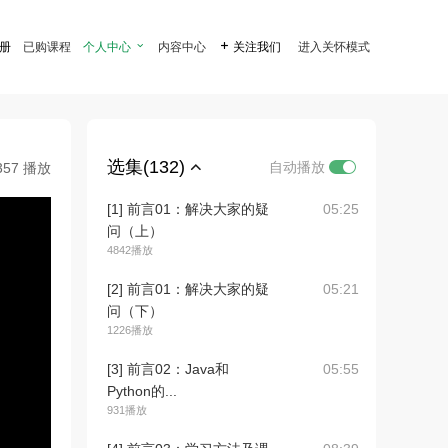
注册
已购课程
个人中心

内容中心

关注我们
进入关怀模式
选集(132)
自动播放
357 播放
[1] 前言01：解决大家的疑
05:25
问（上）
4842播放
[2] 前言01：解决大家的疑
05:21
问（下）
1226播放
[3] 前言02：Java和
05:55
Python的...
931播放