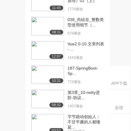
原理）02（上）
用快捷键
11:45
1353播放
1774播放
[16] 预科07：基本的Dos
07:37
038_尚硅谷_整数类
型使用细节（...
命令（上）
1850播放
08:11
679播放
[17] 预科07：基本的Dos
07:40
Vue2.0-10.文章列表
命令（下）
- ...
1824播放
12:07
1542播放
[18] 预科08：计算机语言
09:25
187-SpringBoot-
发展史
Sp...
1002播放
10:31
772播放
APP下载
[19] Java入门01：Java帝
06:59
第3章_10-netty进
国的诞...
阶-协议...
1245播放
08:32
1407播放
反馈
[20] Java入门01：Java帝
06:57
字节跳动创始人：
国的诞...
不甘平庸的人都懂
1787播放
延...
03:57