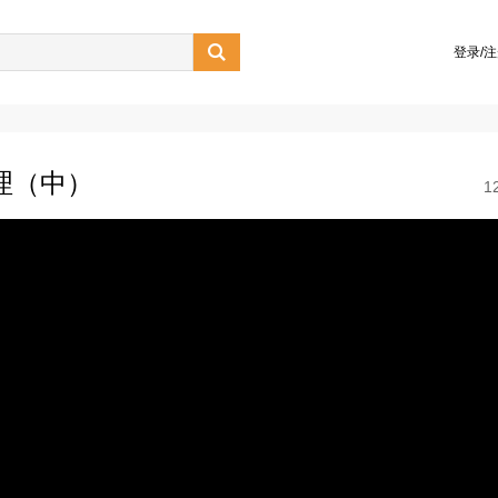

登录/
理（中）
1