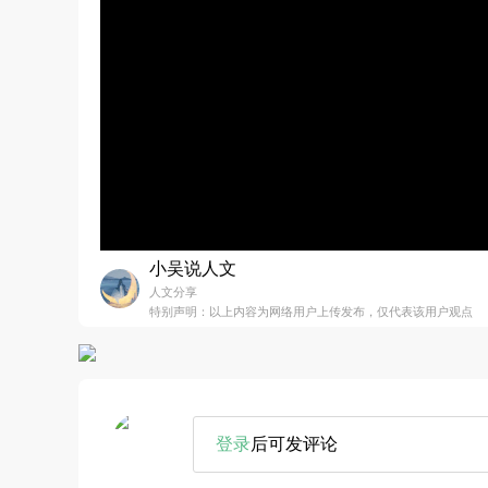
小吴说人文
人文分享
特别声明：以上内容为网络用户上传发布，仅代表该用户观点
登录
后可发评论