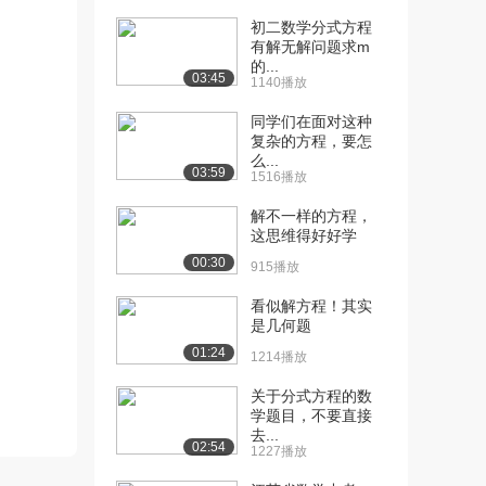
初二数学分式方程
[10] 第一章-反函数、复合
19:15
有解无解问题求m
函数及函数的运...
的...
03:45
2044播放
1140播放
同学们在面对这种
[11] 第一章-反函数、复合
19:20
复杂的方程，要怎
函数及函数的运...
么...
1630播放
03:59
1516播放
[12] 第一章-反函数、复合
19:11
解不一样的方程，
函数及函数的运...
这思维得好好学
1236播放
00:30
915播放
[13] 第一章-初等函数
18:49
看似解方程！其实
（上）
是几何题
1119播放
01:24
1214播放
[14] 第一章-初等函数
18:53
关于分式方程的数
（中）
学题目，不要直接
659播放
去...
02:54
1227播放
[15] 第一章-初等函数
18:46