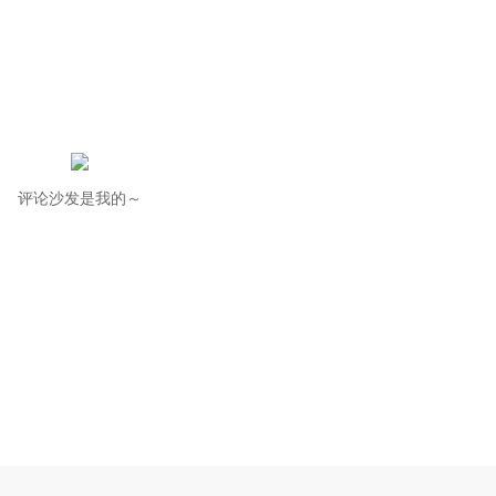
评论沙发是我的～