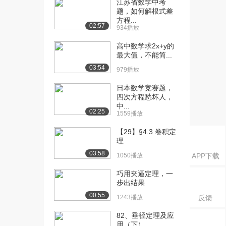
江苏省数学中考
（下）
题，如何解根式差
630播放
方程...
02:57
934播放
[16] 第一章-数列的极限
18:47
（上）
高中数学求2x+y的
936播放
最大值，不能简...
03:54
979播放
[17] 第一章-数列的极限
18:55
（中）
日本数学竞赛题，
1184播放
四次方程愁坏人，
中...
02:25
[18] 第一章-数列的极限
18:48
1559播放
（下）
【29】§4.3 卷积定
1521播放
理
03:58
[19] 第一章-数列极限的四
16:36
1050播放
APP下载
则运算法则（上...
巧用夹逼定理，一
1789播放
步出结果
[20] 第一章-数列极限的四
16:45
00:55
1243播放
反馈
则运算法则（中...
82、垂径定理及应
1292播放
用（下）