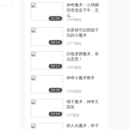
神奇魔术：小球瞬
[10] 第5~6课(上）-快速数
13:16
间变进盒子中，怎
么...
字项目的学...
01:25
1634播放
1574播放
在家就可以陪孩子
[11] 第5~6课(上）-快速数
13:18
玩的小魔术
字项目的学...
00:14
1777播放
1453播放
闪电变牌魔术，有
[12] 第5~6课(下）-快速数
14:53
点意思！
字项目的学...
00:17
1382播放
1508播放
神奇小魔术教学
[13] 第5~6课(下）-快速数
14:52
字项目的学...
00:30
1283播放
1548播放
[14] 第7~8课（上）-快速
绳子魔术，神奇又
11:44
搞笑
扑克项目的学...
1274播放
01:04
577播放
[15] 第7~8课（上）-快速
待播放
刺人头魔术，终于