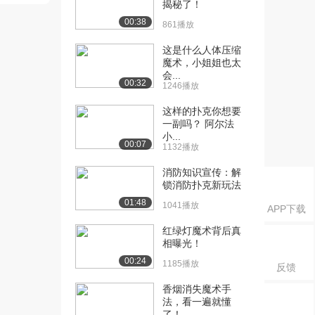
揭秘了！
扑克项目的学...
1149播放
00:38
861播放
[16] 第7~8课（下）-快速
12:03
这是什么人体压缩
扑克项目的学...
魔术，小姐姐也太
会...
1416播放
00:32
1246播放
[17] 第7~8课（下）-快速
12:02
这样的扑克你想要
扑克项目的学...
一副吗？ 阿尔法
879播放
小...
00:07
1132播放
[18] 第9~10课（上）-马拉
14:06
消防知识宣传：解
松数字项目...
锁消防扑克新玩法
1598播放
01:48
1041播放
APP下载
[19] 第9~10课（上）-马拉
14:08
松数字项目...
红绿灯魔术背后真
相曝光！
1057播放
00:24
1185播放
反馈
[20] 第9~10课（下）-马拉
12:34
松数字项目...
香烟消失魔术手
1652播放
法，看一遍就懂
了！