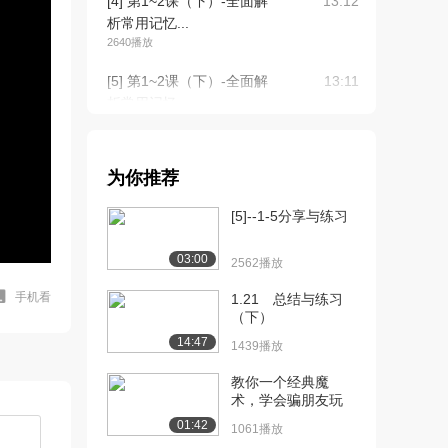
[4] 第1~2课（下）-全面解
13:12
析常用记忆...
2640播放
[5] 第1~2课（下）-全面解
13:11
析常用记忆...
3105播放
[6] 第3~4节（上）-记忆宫
12:21
为你推荐
殿系统介绍...
2428播放
[5]--1-5分享与练习
[7] 第3~4节（上）-记忆宫
12:19
03:00
殿系统介绍...
2562播放
2443播放
手机看
1.21 总结与练习
（下）
[8] 第3~4节（下）-记忆宫
12:50
14:47
殿系统介绍...
1439播放
2287播放
教你一个经典魔
术，学会骗朋友玩
[9] 第3~4节（下）-记忆宫
12:52
殿系统介绍...
01:42
1061播放
1906播放