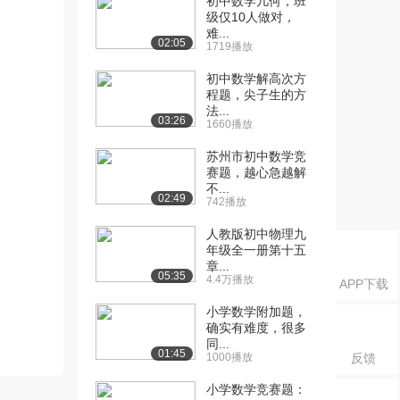
初中数学几何，班
级仅10人做对，
难...
02:05
1719播放
初中数学解高次方
程题，尖子生的方
法...
03:26
1660播放
苏州市初中数学竞
赛题，越心急越解
不...
02:49
742播放
人教版初中物理九
年级全一册第十五
章...
05:35
4.4万播放
APP下载
小学数学附加题，
确实有难度，很多
同...
01:45
1000播放
反馈
小学数学竞赛题：