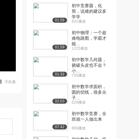
初中竞赛题，化
简，说难的建议多
学学
01:58
831播放
初中物理：一个超
难电路图，学霸才
能...
01:59
1225播放
初中数学几何题，
挠破头皮也不会？
小...
01:32
735播放
手机看
初中数学求面积，
圆的切线，很多尖
子...
02:03
629播放
初中数学竞赛，全
班就一人做出来
07:42
893播放