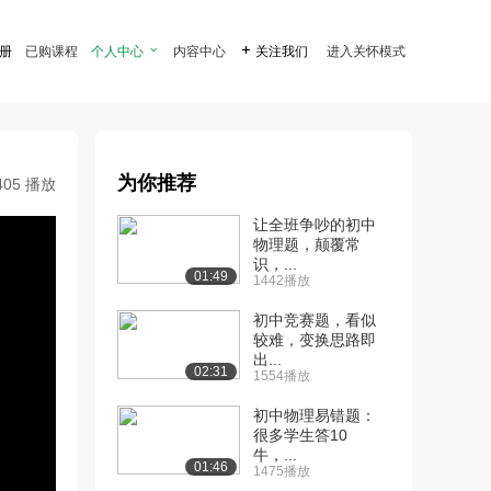
注册
已购课程
个人中心

内容中心

关注我们
进入关怀模式
为你推荐
405 播放
让全班争吵的初中
物理题，颠覆常
识，...
01:49
1442播放
初中竞赛题，看似
较难，变换思路即
出...
02:31
1554播放
初中物理易错题：
很多学生答10
牛，...
01:46
1475播放