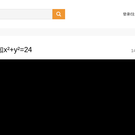

登录/
+y²=24
1