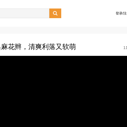

登录/
典麻花辫，清爽利落又软萌
1