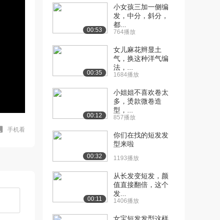
小女孩三加一侧编
发，中分，斜分，
都...
00:53
764播放
女儿麻花辫显土
气，换这种洋气编
法，...
00:35
1684播放
小姐姐不喜欢卷太
多，烫款微卷造
型，...
00:12
857播放
手机看
你们在找的短发发
型来啦
00:32
1193播放
从长发变短发，颜
值直接翻倍，这个
发...
00:11
1406播放
女宝短发发型这样