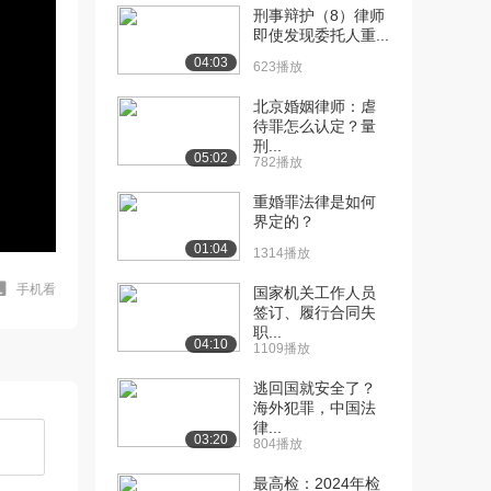
刑事辩护（8）律师
即使发现委托人重...
04:03
623播放
北京婚姻律师：虐
待罪怎么认定？量
刑...
05:02
782播放
重婚罪法律是如何
界定的？
01:04
1314播放
手机看
国家机关工作人员
签订、履行合同失
职...
04:10
1109播放
逃回国就安全了？
海外犯罪，中国法
律...
03:20
804播放
最高检：2024年检