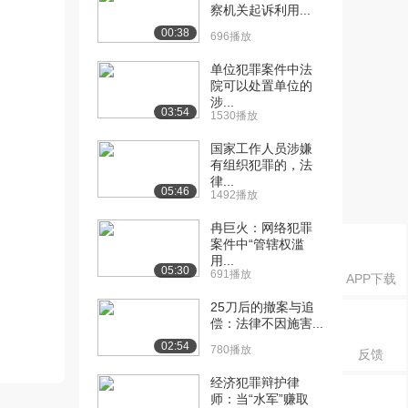
察机关起诉利用...
00:38
696播放
单位犯罪案件中法
院可以处置单位的
涉...
03:54
1530播放
国家工作人员涉嫌
有组织犯罪的，法
律...
05:46
1492播放
冉巨火：网络犯罪
案件中“管辖权滥
用...
05:30
691播放
APP下载
25刀后的撤案与追
偿：法律不因施害...
02:54
780播放
反馈
经济犯罪辩护律
师：当“水军”赚取