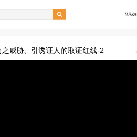

登录/
为之威胁、引诱证人的取证红线-2