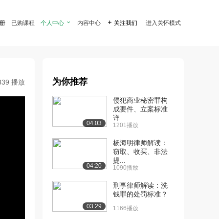
注册
已购课程
个人中心

内容中心

关注我们
进入关怀模式
为你推荐
839 播放
侵犯商业秘密罪构
成要件、立案标准
详...
04:03
1201播放
杨海明律师解读：
窃取、收买、非法
提...
04:20
1090播放
刑事律师解读：洗
钱罪的处罚标准？
03:29
1166播放