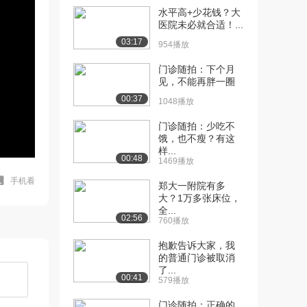
水平高+少花钱？大
医院未必就合适！...
03:17
954播放
门诊随拍：下个月
见，不能再胖一圈
00:37
1048播放
门诊随拍：少吃不
饿，也不瘦？有这
样...
00:48
1469播放
手机看
郑大一附院有多
大？1万多张床位，
全...
02:56
760播放
抱歉告诉大家，我
的普通门诊被取消
了...
00:41
579播放
门诊随拍：正确的