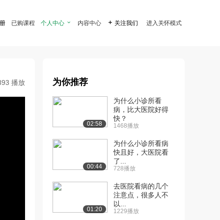
注册
已购课程
个人中心

内容中心

关注我们
进入关怀模式
为你推荐
893 播放
为什么小诊所看
病，比大医院好得
快？
02:58
1468播放
为什么小诊所看病
快且好，大医院看
了...
00:44
728播放
去医院看病的几个
注意点，很多人不
以...
01:20
1229播放