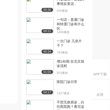
事情反复说，
00:30
930播放
一句话：普通门诊
和特需门诊有什么
区...
00:22
1496播放
一次门诊 几张片
子？
00:34
784播放
增146期 在北京就
诊流程
01:05
953播放
APP下载
医院门诊日常
04:17
1407播放
反馈
不想无效就诊，白
往医院跑？看完这