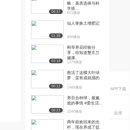
略：基质选择与科
学搭...
06:37
651播放
仙人掌换土增肥记
01:39
800播放
刚哥养花经验分
享，你知道蟹爪兰
健康...
03:18
1279播放
救活了这棵大叶绿
萝，蛮有成就感的
...
00:12
1485播放
APP下载
养百合种球，最尴
尬的事情 #爱生活...
00:23
1540播放
反馈
两年前捡回来的光
杆，现在养成了盆