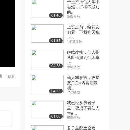
干土扦插仙人掌不
会烂，扦插不成功
的...
01:46
840播放
上班之前，给花友
们看一下我昨天晚
上...
01:34
1418播放
继续改接，仙人指
从叶仙搬到仙人掌
上
04:23
980播放
手机看
仙人掌肥害，改接
蟹爪兰#内容启发
搜...
04:23
752播放
我已经从养君子
兰，变成了要仙人
掌#...
01:06
689播放
君子兰配土全攻