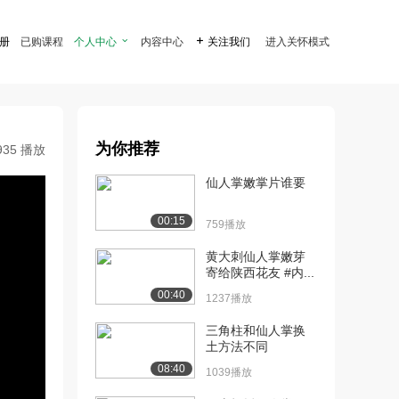
注册
已购课程
个人中心

内容中心

关注我们
进入关怀模式
为你推荐
935 播放
仙人掌嫩掌片谁要
00:15
759播放
黄大刺仙人掌嫩芽
寄给陕西花友 #内...
00:40
1237播放
三角柱和仙人掌换
土方法不同
08:40
1039播放