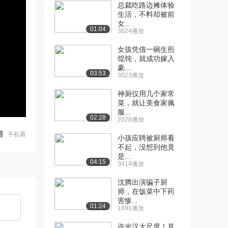
总裁吃路边摊体验
生活，不料却被前
女...
01:04
3624播放
女孩凭借一碗生煎
馄饨，就成功嫁入
豪...
03:53
3023播放
神厨仅用几个家常
菜，就让美食家佩
服...
02:28
2028播放
手机看
小孩应聘被厨师看
不起，没想到他竟
是...
04:15
3414播放
沈腾出演骗子厨
师，在饭菜中下药
害惨...
01:24
1891播放
许光汉大尺度！直