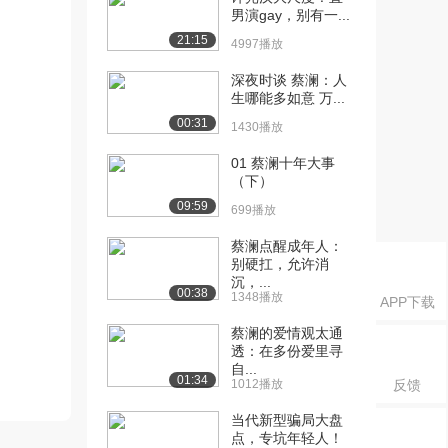
男演gay，别有一...
21:15
4997播放
深夜时谈 蔡澜：人
生哪能多如意 万...
00:31
1430播放
01 蔡澜十年大事
（下）
09:59
699播放
蔡澜点醒成年人：
别硬扛，允许消
沉，...
00:38
1348播放
APP下载
蔡澜的爱情观太通
透：在多份爱里寻
自...
01:34
1012播放
反馈
当代新型骗局大盘
点，专坑年轻人！