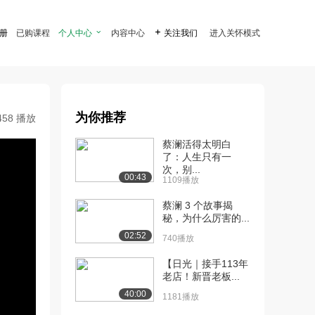
注册
已购课程
个人中心

内容中心

关注我们
进入关怀模式
为你推荐
458 播放
蔡澜活得太明白
了：人生只有一
次，别...
00:43
1109播放
蔡澜 3 个故事揭
秘，为什么厉害的...
02:52
740播放
【日光｜接手113年
老店！新晋老板...
40:00
1181播放