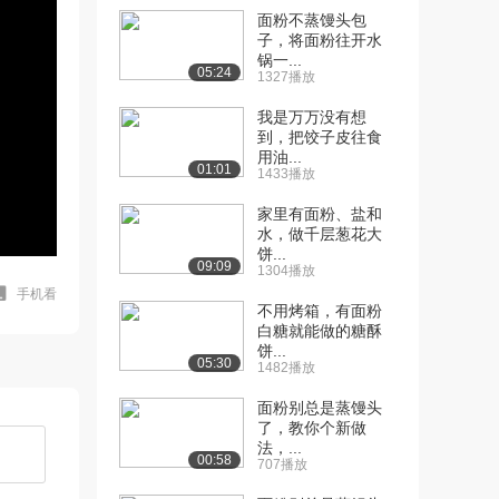
面粉不蒸馒头包
子，将面粉往开水
锅一...
05:24
1327播放
我是万万没有想
到，把饺子皮往食
用油...
01:01
1433播放
家里有面粉、盐和
水，做千层葱花大
饼...
09:09
1304播放
手机看
不用烤箱，有面粉
白糖就能做的糖酥
饼...
05:30
1482播放
面粉别总是蒸馒头
了，教你个新做
法，...
00:58
707播放