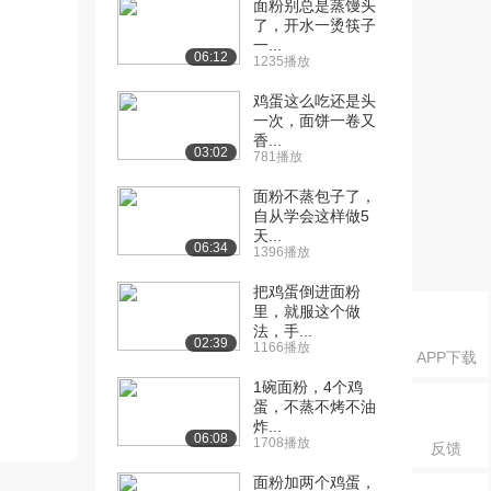
面粉别总是蒸馒头
了，开水一烫筷子
一...
06:12
1235播放
鸡蛋这么吃还是头
一次，面饼一卷又
香...
03:02
781播放
面粉不蒸包子了，
自从学会这样做5
天...
06:34
1396播放
把鸡蛋倒进面粉
里，就服这个做
法，手...
02:39
1166播放
APP下载
1碗面粉，4个鸡
蛋，不蒸不烤不油
炸...
06:08
1708播放
反馈
面粉加两个鸡蛋，