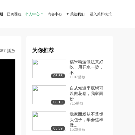
注册
已购课程
个人中心

内容中心

关注我们
进入关怀模式
为你推荐
667 播放
糯米粉这做法真好
吃，用开水一烫，
不...
06:55
1107播放
自从知道平底锅可
以做花卷，我家面
粉...
08:13
715播放
我家面粉从不蒸馒
头包子，学会这样
做...
03:39
1520播放