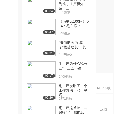
列馆，主席得知
后：...
06:34
905播放
《毛主席100问》之
14：毛主席上...
00:47
548播放
“揠苗助长”变成
了“拔苗助长”，其...
02:21
1518播放
毛主席为什么说自
己“一三五不论，
二...
06:17
1400播放
毛主席发明了一个
APP下载
工作方法，邓小平
说...
02:26
1771播放
毛主席这首诗一共
反馈
56个字，您能认