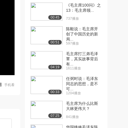
《毛主席100问》之
13：毛主席领...
00:45
737播放
陈毅说：毛主席开
创了中国历史的新
局...
00:51
597播放
毛主席打三弟毛泽
覃，其实故事背后
有...
04:19
1611播放
任弼时说：毛泽东
同志的思想，是不
手机看
可...
00:33
1204播放
毛主席为什么比斯
大林更伟大？
07:25
841播放
华国锋修毛泽东陈