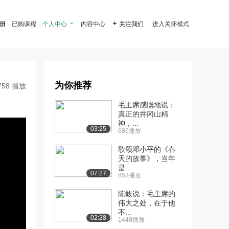
注册
已购课程
个人中心

内容中心

关注我们
进入关怀模式
为你推荐
758 播放
毛主席感慨地说：
真正的井冈山精
神，...
03:25
686播放
歌颂邓小平的《春
天的故事》，当年
是...
07:27
853播放
陈毅说：毛主席的
伟大之处，在于他
不...
02:28
1448播放