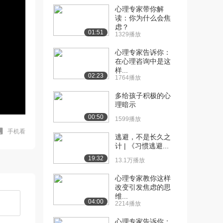
心理专家带你解
读：你为什么会焦
虑？
01:51
1329播放
心理专家告诉你：
在心理咨询中是这
样...
02:23
1764播放
多给孩子积极的心
理暗示
00:50
1599播放
手机看
逃避，不是长久之
计 | 《习惯逃避...
19:32
13.1万播放
心理专家教你这样
改变引发焦虑的思
维...
04:00
2214播放
心理专家告诉你：