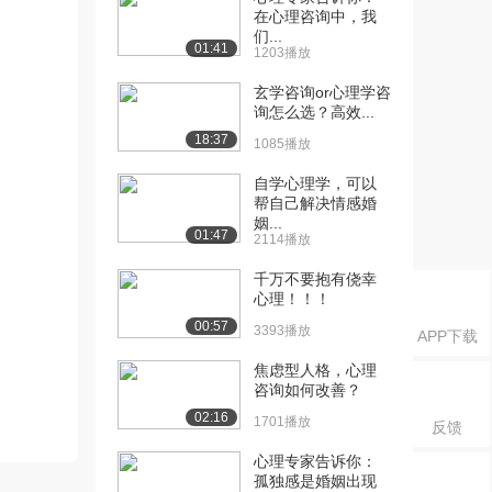
在心理咨询中，我
们...
01:41
1203播放
玄学咨询or心理学咨
询怎么选？高效...
18:37
1085播放
自学心理学，可以
帮自己解决情感婚
姻...
01:47
2114播放
千万不要抱有侥幸
心理！！！
00:57
3393播放
APP下载
焦虑型人格，心理
咨询如何改善？
02:16
1701播放
反馈
心理专家告诉你：
孤独感是婚姻出现