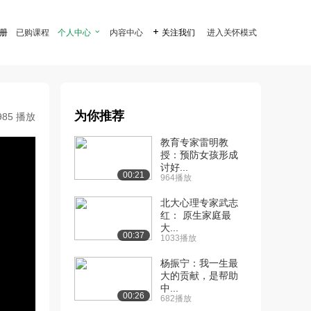
注册
已购课程
个人中心

内容中心

关注我们
进入关怀模式
为你推荐
985 播放
教育专家雷明教
授：预防女孩形成
讨好...
00:21
964播放
北大心理专家武志
红： 原生家庭最
大...
00:37
1033播放
杨振宁：我一生最
大的贡献，是帮助
中...
00:26
682播放