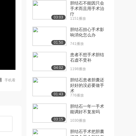
胆结石不能因只会
手术而且用手术治
疗
03:03
1151播放
胆结石担心手术影
响消化怎么办
01:50
741播放
患者不想手术胆结
石虚不受补
04:02
1198播放
胆结石患者胆囊还
手机看
好好的没必要做手
术
01:43
776播放
胆结石一年一手术
能调好不复发吗
03:15
1030播放
胆结石手术把胆囊