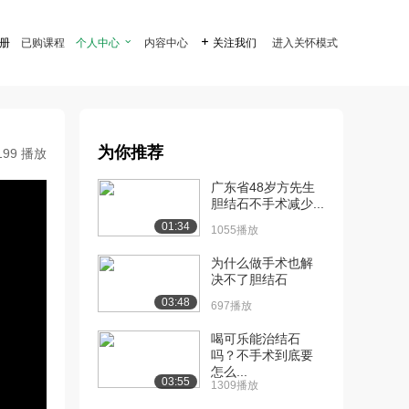
注册
已购课程
个人中心

内容中心

关注我们
进入关怀模式
为你推荐
199 播放
广东省48岁方先生
胆结石不手术减少...
01:34
1055播放
为什么做手术也解
决不了胆结石
03:48
697播放
喝可乐能治结石
吗？不手术到底要
怎么...
03:55
1309播放