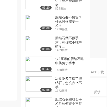
切了会不会影响寿
命
03:20
824播放
胆结石要不要管？
什么时候需要手
术？...
02:08
1238播放
胆结石做不做手
术，和你吃不吃中
药没...
01:06
1439播放
快2厘米的胆结石吃
中药免于手术
01:47
1488播放
APP下载
甜食吃多了得了胆
结石，怎么办？不
手...
02:55
1372播放
反馈
胆结石保胆取石手
术后如何避免再得