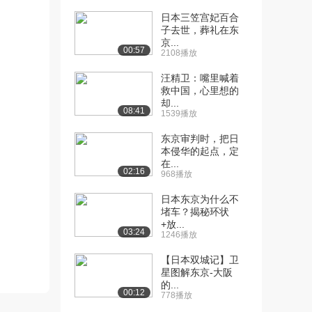
1574播放
日本三笠宫妃百合
子去世，葬礼在东
[13] (七)末日“皇”花（上）
12:02
京...
00:57
6406播放
2108播放
[14] (七)末日“皇”花（下）
12:03
汪精卫：嘴里喊着
救中国，心里想的
1917播放
却...
08:41
1539播放
[15] (八)丧钟敲响（上）
12:02
6301播放
东京审判时，把日
本侵华的起点，定
[16] (八)丧钟敲响（下）
12:01
在...
02:16
1365播放
968播放
日本东京为什么不
堵车？揭秘环状
+放...
03:24
1246播放
【日本双城记】卫
星图解东京-大阪
的...
00:12
778播放