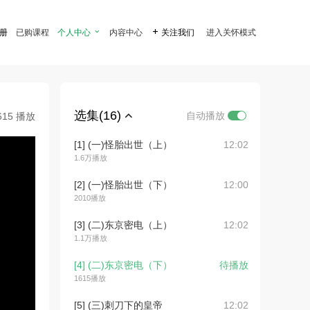
注册
已购课程
个人中心

内容中心

关注我们
进入关怀模式
选集(16)
自动播放
615 播放
[1] (一)怪胎出世（上）
12:02
1.6万播放
[2] (一)怪胎出世（下）
12:00
2010播放
[3] (二)东京密电（上）
12:02
1.1万播放
[4] (二)东京密电（下）
待播放
1615播放
[5] (三)刺刀下的皇帝
12:02