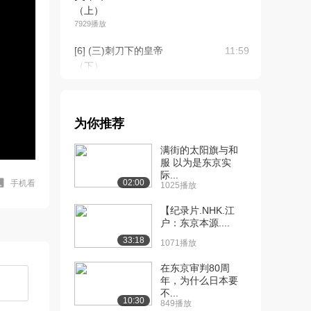
（上）
7929播放
[6] (三)刺刀下的皇帝
11:59
（下）
1434播放
[7] (四)魔鬼731（上）
12:02
8234播放
为你推荐
[8] (四)魔鬼731（下）
12:01
满街的太阳旗与和
2438播放
服 以为是东京实
际...
02:00
手机看
1025播放
[9] (五)兵败诺门坎（上）
12:02
7013播放
【纪录片.NHK.江
户：东京本源....
[10] (五)兵败诺门坎（下）
11:59
33:18
1717播放
1071播放
[11] (六)最后的疯狂（上）
12:02
在东京审判80周
年，为什么日本要
7579播放
不...
10:30
849播放
[12] (六)最后的疯狂（下）
12:07