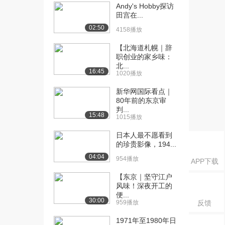
Andy's Hobby探访
田宫在...
02:50
4158播放
【北海道札幌｜辞
职创业的家乡味：
北...
16:45
1020播放
新华网国际看点｜
80年前的东京审
判...
15:48
1015播放
日本人最不愿看到
的珍贵影像，194...
04:04
954播放
APP下载
【东京｜坚守江户
风味！深夜开工的
便...
30:00
959播放
反馈
1971年至1980年日