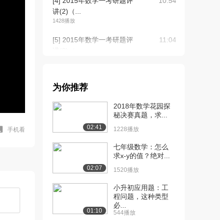
[4] 2015年数学一考研题评
10:54
讲(2)（...
1428播放
[5] 2015年数学一考研题评
11:04
讲(2)（...
1141播放
[6] 2015年数学一考研题评
10:51
为你推荐
讲(2)（...
1044播放
2018年数学花园探
秘决赛真题，求...
[7] 2015年数学一考研题评
12:48
02:41
讲(3)（...
1228播放
手机看
1451播放
七年级数学：怎么
求x-y的值？绝对...
[8] 2015年数学一考研题评
12:54
02:07
讲(3)（...
1520播放
1168播放
小升初应用题：工
程问题，这种类型
[9] 2015年数学一考研题评
12:45
必...
讲(3)（...
01:10
544播放
1169播放