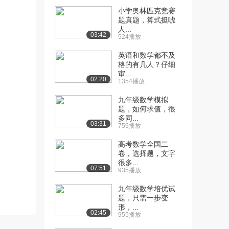
小学奥林匹克竞赛
[10] 2015年数学一考研题
13:07
题真题，算式挺唬
评讲(4)（...
人...
03:42
524播放
909播放
英语和数学都不及
[11] 2015年数学一考研题
13:14
格的有几人？仔细
评讲(4)（...
审...
02:20
1064播放
1354播放
[12] 2015年数学一考研题
13:10
九年级数学模拟
题，如何求值，很
评讲(4)（...
多同...
1495播放
03:31
759播放
[13] 2015年数学二考研题
14:11
高考数学全国二
评讲(1)（...
卷，选择题，文字
1034播放
很多...
07:51
935播放
[14] 2015年数学二考研题
14:21
九年级数学培优试
评讲(1)（...
题，只需一步变
1251播放
形，...
02:45
955播放
[15] 2015年数学二考研题
14:07