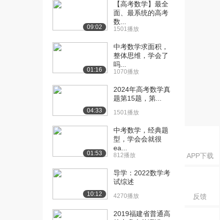
评讲(1)（...
【高考数学】最全
面、最系统的高考
612播放
数...
09:02
1501播放
[16] 2015年数学二考研题
12:53
评讲(2)（...
中考数学求面积，
1320播放
整体思维，学会了
吗...
01:16
[17] 2015年数学二考研题
12:56
1070播放
评讲(2)（...
2024年高考数学真
1178播放
题第15题，第...
[18] 2015年数学二考研题
13:48
04:33
1501播放
评讲(3)（...
中考数学，经典题
1188播放
型，学会会就很
ea...
[19] 2015年数学二考研题
13:49
01:53
812播放
APP下载
评讲(3)（...
1153播放
导学：2022数学考
试综述
[20] 2015年数学二考研题
13:44
10:12
4270播放
反馈
评讲(3)（...
609播放
2019福建省普通高