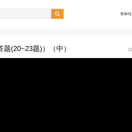

登录/
题(20~23题)）（中）
1