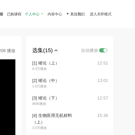
注册
已购课程
个人中心

内容中心

关注我们
进入关怀模式
选集(15)
自动播放
208 播放
[1] 绪论（上）
12:51
8.4万播放
[2] 绪论（中）
13:01
1.6万播放
[3] 绪论（下）
12:57
8695播放
[4] 生物医用无机材料
15:36
（上）
3.0万播放