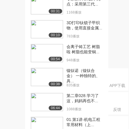
点：采用第三代...
00:31
1168播放
3D打印钛锁子甲织
物，使用直接金属...
00:10
783播放
会离子铸工艺 树脂
啦 树脂也能变铜...
00:54
948播放
镍钛诺（镍钛合
金） 一种独特的、
具...
00:38
835播放
APP下载
第二章028.学习了
这，妈妈再也不...
06:44
1088播放
反馈
01.第1讲-机电工程
常用材料（上...