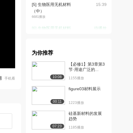
[5] 生物医用无机材料
15:39
（中）
6681播放
[6] 生物医用无机材料
待播放
（下）
5208播放
[7] 生物医用金属材料
15:42
为你推荐
（上）
【必修1】第3章第3
2.7万播放
节·用途广泛的...
[8] 生物医用金属材料
15:44
10:08
1155播放
手机看
（中）
5308播放
figure03材料展示
[9] 生物医用金属材料
15:49
00:11
1223播放
（下）
4742播放
硅基新材料的发展
趋势
[10] 生物医用高分子材料
14:02
07:23
1185播放
（上）