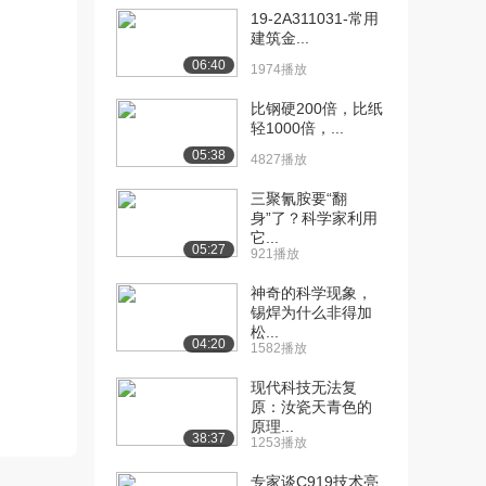
3.2万播放
19-2A311031-常用
建筑金...
[11] 生物医用高分子材料
14:08
06:40
1974播放
（中）
5393播放
比钢硬200倍，比纸
轻1000倍，...
[12] 生物医用高分子材料
14:01
05:38
4827播放
（下）
5247播放
三聚氰胺要“翻
身”了？科学家利用
[13] 纳米生物医用材料
13:22
它...
（上）
05:27
921播放
3.1万播放
神奇的科学现象，
[14] 纳米生物医用材料
13:35
锡焊为什么非得加
松...
（中）
04:20
1582播放
4221播放
现代科技无法复
[15] 纳米生物医用材料
13:29
原：汝瓷天青色的
（下）
原理...
38:37
1253播放
4596播放
专家谈C919技术亮