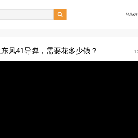

登录/
东风41导弹，需要花多少钱？
1