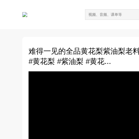
难得一见的全品黄花梨紫油梨老料大
#黄花梨 #紫油梨 #黄花...