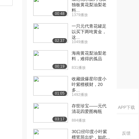
独板黄花梨油梨老
料...
00:48
1379播放
一只元代青花罐足
以买下两吨黄金，
这...
02:37
1049播放
海南黄花梨油梨老
料，难得的孤品
00:19
831播放
收藏级爆星印度小
叶紫檀横财，20
多...
01:05
1492播放
存世珍宝——元代
APP下载
清花四爱图梅瓶
03:17
884播放
30口径印度小叶紫
反馈
檀笔筒出炉，如此...