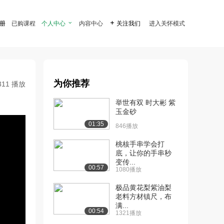
注册
已购课程
个人中心

内容中心

关注我们
进入关怀模式
为你推荐
311 播放
举世有双 时大彬 紫
玉金砂
01:35
846播放
桃核手串学会打
底，让你的手串秒
变传...
00:57
1080播放
极品黄花梨紫油梨
老料方材镇尺，布
满...
00:54
1321播放