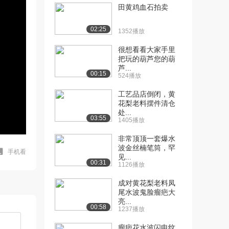
田黄鸡血石拍卖
02:25
1352播放
很想看看大家手里
把玩的葫芦您的葫
芦...
00:15
524播放
工艺品店倒闭，黄
花梨老料摆件清仓
处...
03:55
1405播放
非常顶顶一套爆水
波金丝楠笔筒，罕
手机看
见...
00:31
1126播放
成对黄花梨老料凤
尾水波鬼脸瘤疤大
亮...
00:58
1237播放
瘤疤花水波闪电纹