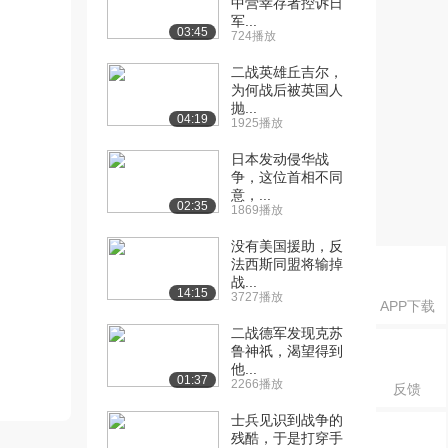
中营幸存者控诉日
军...
03:45
724播放
二战英雄丘吉尔，
为何战后被英国人
抛...
04:19
1925播放
日本发动侵华战
争，这位首相不同
意，...
02:35
1869播放
没有美国援助，反
法西斯同盟将输掉
战...
14:15
3727播放
APP下载
二战德军发现克苏
鲁神祇，渴望得到
他...
01:37
2266播放
反馈
士兵见识到战争的
残酷，于是打穿手