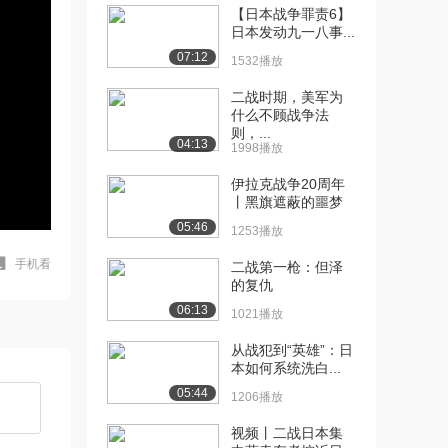
【日本战争罪责6】
日本发动九一八事...
07:12
1532播放
二战时期，美军为
什么不顾战争法
则，...
04:13
1998播放
伊拉克战争20周年
丨黑旗遮蔽的噩梦
05:46
1253播放
手机看
二战第一枪：但泽
的复仇
06:13
1021播放
从战犯到“英雄”：日
本如何系统洗白...
05:44
1206播放
视频丨二战日本集