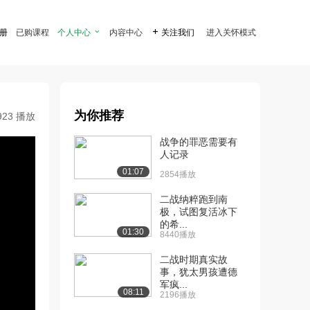
注册
已购课程
个人中心

内容中心

关注我们
进入关怀模式
为你推荐
923 播放
战争的罪恶需要有
人记录
01:07
2854播放
二战纳粹跑到南
极，试图复活冰下
的希...
01:30
8440播放
二战时期真实故
事，犹太男孩遭德
军疯...
08:11
2196播放