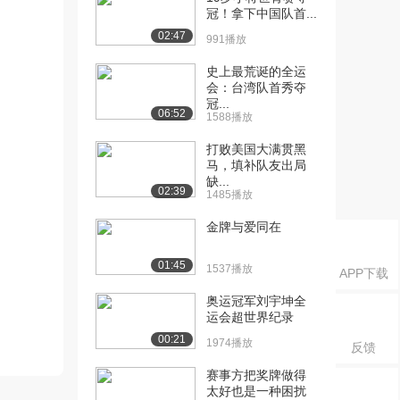
冠！拿下中国队首...
02:47
991播放
史上最荒诞的全运
会：台湾队首秀夺
冠...
06:52
1588播放
打败美国大满贯黑
马，填补队友出局
缺...
02:39
1485播放
金牌与爱同在
01:45
1537播放
APP下载
奥运冠军刘宇坤全
运会超世界纪录
00:21
1974播放
反馈
赛事方把奖牌做得
太好也是一种困扰