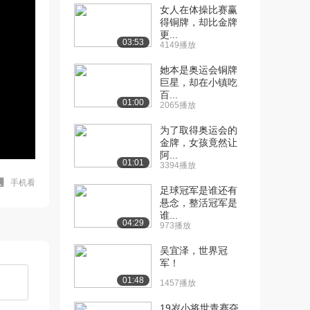
女人在体操比赛赢
得铜牌，却比金牌
更...
03:53
4149播放
她本是奥运会铜牌
巨星，却在小镇吃
百...
01:00
2065播放
为了取得奥运会的
金牌，女孩竟然让
阿...
01:01
3394播放
手机看
足球冠军是谁还有
悬念，整活冠军是
谁...
04:29
973播放
吴宜泽，世界冠
军！
01:48
1457播放
19岁小将世青赛夺