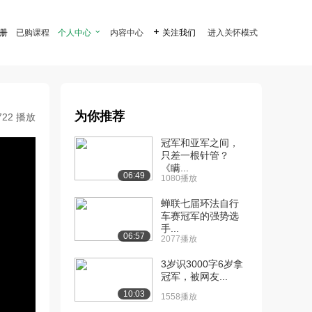
注册
已购课程
个人中心

内容中心

关注我们
进入关怀模式
为你推荐
722 播放
冠军和亚军之间，
只差一根针管？
《瞒...
06:49
1080播放
蝉联七届环法自行
车赛冠军的强势选
手...
06:57
2077播放
3岁识3000字6岁拿
冠军，被网友...
10:03
1558播放