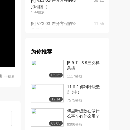
[4] VZ3.02-差分方程的模
05:21
拟框图（...
1514播放
[5] VZ3.03-差分方程的经
11:55
典解法（...
679播放
[6] VZ3.03-差分方程的经
11:53
为你推荐
典解法（...
1126播放
[5.9.1]--5.9三次样
条插...
[7] VZ3.04-零输入响应的
05:14
05:25
定义和求...
1117播放
手机看
818播放
11.6.2 傅利叶级数
2（中）
[8] VZ3.05-零状态响应的
05:16
12:14
定义和求...
7575播放
1092播放
傅里叶级数在做什
么事？有什么用？
[9] VZ3.05-零状态响应的
05:20
定义和求...
03:05
8306播放
1646播放