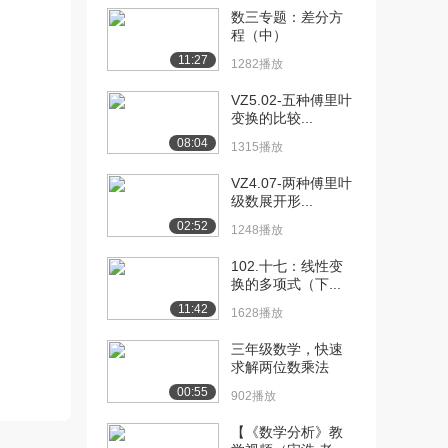
数三专题：差分方
[10] VZ3.06-斐波那契
04:18
程（中）
（Fibon...
11:27
1282播放
1252播放
VZ5.02-五种傅里叶
[11] VZ3.07-简单空运控制
03:22
变换的比较...
系统
08:04
1315播放
955播放
VZ4.07-两种傅里叶
[12] VZ3.08- RC取样输入
07:47
级数展开形...
和输出...
02:52
1248播放
745播放
102.十七：线性变
[13] VZ3.09- Matlab求解
03:17
换的多项式（下...
离...
11:42
1628播放
1513播放
三年级数学，快速
[14] VZ3.10-离散信号表示
03:52
求解两位数乘法
1363播放
00:55
902播放
[15] VZ3.11-单位脉冲序列
07:55
1055播放
【《数学分析》教