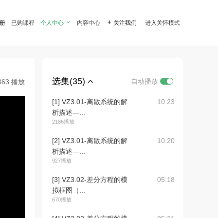
注册
已购课程
个人中心

内容中心

关注我们
进入关怀模式
选集(35)
自动播放
363 播放
[1] VZ3.01-离散系统的解
10:23
析描述—...
2186播放
[2] VZ3.01-离散系统的解
10:20
析描述—...
927播放
[3] VZ3.02-差分方程的模
05:18
拟框图（...
670播放