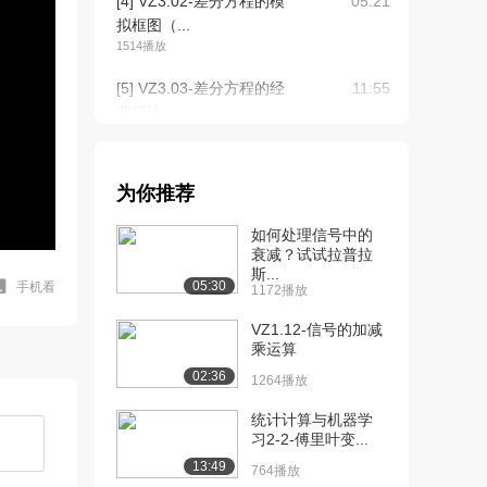
[4] VZ3.02-差分方程的模
05:21
拟框图（...
1514播放
[5] VZ3.03-差分方程的经
11:55
典解法（...
679播放
[6] VZ3.03-差分方程的经
11:53
为你推荐
典解法（...
1126播放
如何处理信号中的
衰减？试试拉普拉
[7] VZ3.04-零输入响应的
05:14
斯...
定义和求...
05:30
手机看
1172播放
818播放
VZ1.12-信号的加减
[8] VZ3.05-零状态响应的
乘运算
05:16
定义和求...
02:36
1264播放
1092播放
统计计算与机器学
[9] VZ3.05-零状态响应的
05:20
习2-2-傅里叶变...
定义和求...
13:49
764播放
1646播放