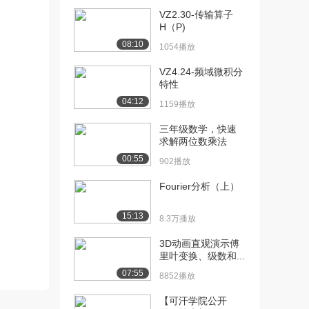
VZ2.30-传输算子
[10] VZ3.06-斐波那契
04:18
H（P)
（Fibon...
08:10
1054播放
1252播放
VZ4.24-频域微积分
[11] VZ3.07-简单空运控制
03:22
特性
系统
04:12
1159播放
955播放
三年级数学，快速
[12] VZ3.08- RC取样输入
07:47
求解两位数乘法
和输出...
00:55
902播放
745播放
Fourier分析（上）
[13] VZ3.09- Matlab求解
03:17
离...
15:13
1513播放
8.3万播放
[14] VZ3.10-离散信号表示
3D动画直观演示傅
待播放
里叶变换、级数和...
1363播放
07:55
8852播放
[15] VZ3.11-单位脉冲序列
07:55
1055播放
【可汗学院公开