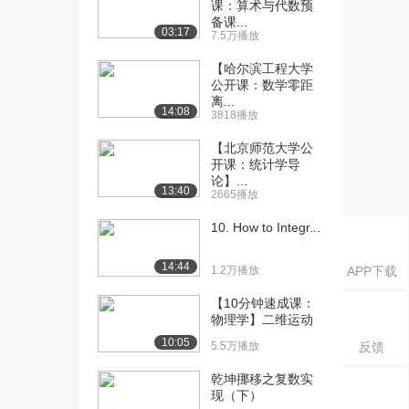
课：算术与代数预
[16] VZ3.12-单位阶跃序列
05:05
备课...
03:17
7.5万播放
（上）
933播放
【哈尔滨工程大学
公开课：数学零距
[17] VZ3.12-单位阶跃序列
05:02
离...
14:08
（下）
3818播放
1164播放
【北京师范大学公
开课：统计学导
[18] VZ3.13-单位脉冲响应
07:18
论】...
的定义和...
13:40
2665播放
973播放
10. How to Integr...
[19] VZ3.13-单位脉冲响应
07:26
的定义和...
14:44
1.2万播放
APP下载
796播放
【10分钟速成课：
[20] VZ3.14-单位阶跃响应
07:58
物理学】二维运动
的定义和...
10:05
5.5万播放
反馈
1319播放
乾坤挪移之复数实
[21] VZ3.15-单位阶跃响应
07:48
现（下）
与单位脉...