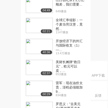
出口创纪录1.2万亿
货膨胀（中）（下...
顺差，我们需要...
4736播放
04:49
649播放
[16] 人民币发行方式与通
13:52
全球汇率缩影：一
货膨胀（下）（上...
个麦当劳汉堡，竟
9.8万播放
然...
02:21
1147播放
[17] 人民币发行方式与通
13:52
货膨胀（下）（中...
开放经济下的外汇
7270播放
与国际收支（1）
—...
40:36
13.4万播放
[18] 人民币发行方式与通
13:44
货膨胀（下）（下...
美财长摊牌“救日
7379播放
元”，欧元可以
卖，...
02:37
653播放
APP下载
雷军：现在油价太
贵，澎程必须能加
9...
00:29
834播放
反馈
罗思义：“去美元