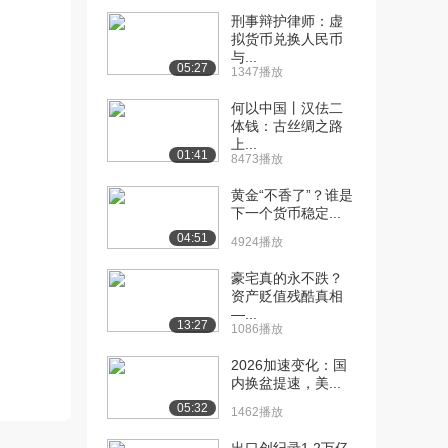
刑事辩护律师：虚
[10] 人民币发行方式与通
15:50
拟货币兑换人民币
货膨胀（上）（上...
与...
05:27
1347播放
9.2万播放
何以中国丨汉佉二
[11] 人民币发行方式与通
15:51
体钱：古丝绸之路
货膨胀（上）（中...
上...
01:41
6527播放
8473播放
[12] 人民币发行方式与通
15:43
黄金“不香了”？谁是
下一个货币稳定...
货膨胀（上）（下...
6881播放
04:51
4924播放
[13] 人民币发行方式与通
待播放
豪宅真的永不跌？
货膨胀（中）（上...
资产贬值残酷真相
—...
7.7万播放
13:27
1086播放
[14] 人民币发行方式与通
15:57
2026加速变化：国
货膨胀（中）（中...
内换盆提速，美...
4655播放
05:32
1462播放
[15] 人民币发行方式与通
15:50