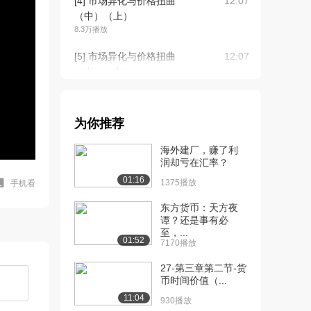
[4] 市场异化与价格扭曲
12:07
（中）（上）
8.3万播放
[5] 市场异化与价格扭曲
12:07
（中）（中）
6002播放
[6] 市场异化与价格扭曲
12:00
为你推荐
（中）（下）
6183播放
海外建厂，赚了利
润却亏在汇率？
[7] 市场异化与价格扭曲
13:49
01:16
（下）（上）
1375播放
手机看
7.8万播放
东方货币：天方夜
谭？还是事有必
[8] 市场异化与价格扭曲
13:49
至，...
（下）（中）
01:52
7170播放
5017播放
27-第三章第二节-货
[9] 市场异化与价格扭曲
13:41
币时间价值（...
（下）（下）
11:04
930播放
5320播放