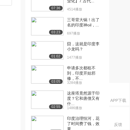
业化】7.古代...
07:36
4514播放
三哥背大锅！出了
名的印度神oil，...
03:23
697播放
囧，这就是印度李
小龙吗？
01:02
1477播放
申请多次都租不
到，印度开始邪
修，不...
03:05
3284播放
这座塔竟然源于印
度？它和唐僧又有
APP下载
什...
02:55
1486播放
印度治理恒河，花
了时间费了钱，效
反馈
果...