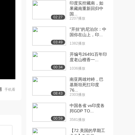
印度实控藏南，如
果藏南重新回归中
国...
02:27
2207播放
"开挂"的尼泊尔：中
国你在山上，印...
03:49
1382播放
开编号26491百年印
度老山檀香一...
00:34
1036播放
南亚两雄对峙，巴
基斯坦死扛印度
手机看
76...
08:43
2303播放
中国各省 vs印度各
邦GDP TO...
00:59
3581播放
【72.美国的早期工