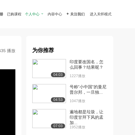
注册
已购课程
个人中心

内容中心

关注我们
进入关怀模式
为你推荐
435 播放
印度要改国名，怎
么回事？结果呢？
04:03
1227播放
号称“小中国”的曼尼
普尔邦，一旦独...
04:53
1047播放
遍地都是垃圾，让
印度甘拜下风的孟
加...
07:03
1952播放