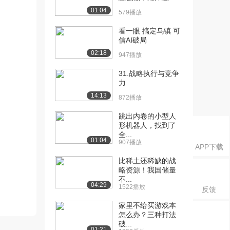
01:04
579播放
看一眼 搞定乌镇 可
信AI破局
02:18
947播放
31.战略执行与竞争
力
14:13
872播放
跳出内卷的小型人
形机器人，找到了
全...
01:04
907播放
APP下载
比稀土还稀缺的战
略资源！我国储量
不...
04:29
1522播放
反馈
家里不给买游戏本
怎么办？三种打法
破...
01:21