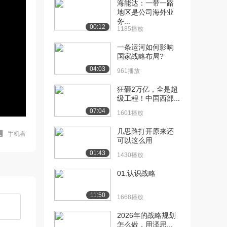
海能达：一带一路
地区是公司海外业
务...
00:12
1185播放
一条运河如何影响
国家战略布局?
04:03
961播放
狂砸2万亿，全是超
级工程！中国西部...
07:04
1601播放
几思路打开️原来还
手机看
可以这么用
01:43
1430播放
01.认识战略
11:50
1668播放
2026年的战略规划
怎么做，用泽思...