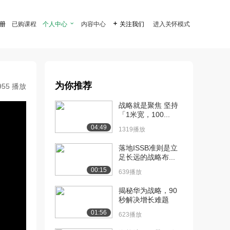
注册
已购课程
个人中心

内容中心

关注我们
进入关怀模式
为你推荐
955 播放
战略就是聚焦 坚持
「1米宽，100...
04:49
1319播放
落地ISSB准则是立
足长远的战略布...
00:15
639播放
揭秘华为战略，90
秒解决增长难题
01:56
623播放