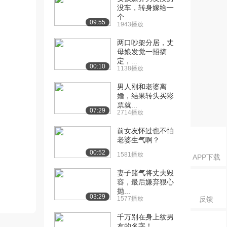
没车，转身嫁给一
个...
09:55
1943播放
两口吵架分居，丈
母娘发觉一招搞
定，...
00:10
1138播放
男人刚和老婆离
婚，结果转头买彩
票就...
07:29
2714播放
前女友怀过也不怕
老婆生气啊？
00:52
1581播放
APP下载
妻子赌气将丈夫毁
容，最后嫌弃狠心
抛...
03:29
1577播放
反馈
千万别在身上纹男
友的名字！