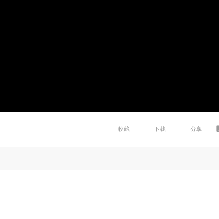
收藏
下载
分享