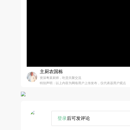
主厨农国栋
资深粤菜厨师，吃货共聚交流
特别声明：以上内容为网络用户上传发布，仅代表该用户观点
登录
后可发评论