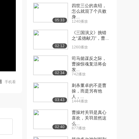
四世三公的袁绍，
怎么就混了个兵败
身...
05:33
1240播放
《三国演义》挑错
之“孟德献刀”，曹...
02:12
1260播放
司马懿谋反之际，
曹操惊魂复活将会
发...
02:34
742播放
手机看
刺杀董卓的不是曹
操，而是另有他
人，...
03:43
1444播放
曹操对关羽是真心
喜欢，关羽居然这
么...
02:40
877播放