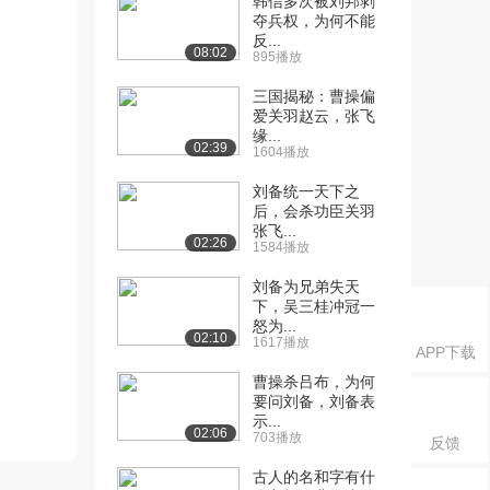
韩信多次被刘邦剥
夺兵权，为何不能
反...
08:02
895播放
三国揭秘：曹操偏
爱关羽赵云，张飞
缘...
02:39
1604播放
刘备统一天下之
后，会杀功臣关羽
张飞...
02:26
1584播放
刘备为兄弟失天
下，吴三桂冲冠一
怒为...
02:10
1617播放
APP下载
曹操杀吕布，为何
要问刘备，刘备表
示...
02:06
703播放
反馈
古人的名和字有什