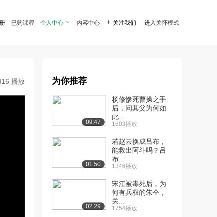
注册
已购课程
个人中心

内容中心

关注我们
进入关怀模式
为你推荐
316 播放
杨修惨死曹操之手
后，问其父为何如
此...
09:47
1603播放
若赵云换成吕布，
能救出阿斗吗？吕
布...
01:50
1346播放
宋江被毒死后，为
何有兵权的朱仝，
关...
02:29
1754播放