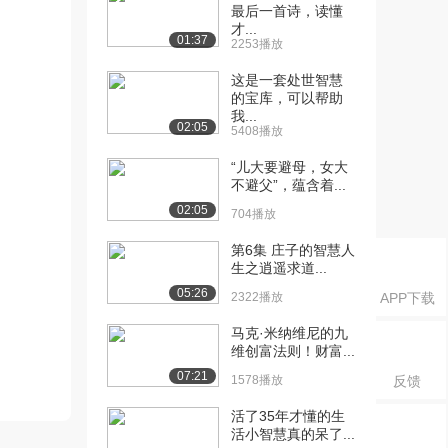
最后一首诗，读懂
才...
01:37
2253播放
这是一套处世智慧
的宝库，可以帮助
我...
02:05
5408播放
“儿大要避母，女大
不避父”，蕴含着...
02:05
704播放
第6集 庄子的智慧人
生之逍遥求道...
05:26
2322播放
APP下载
马克·米纳维尼的九
维创富法则！财富...
07:21
1578播放
反馈
活了35年才懂的生
活小智慧真的呆了...