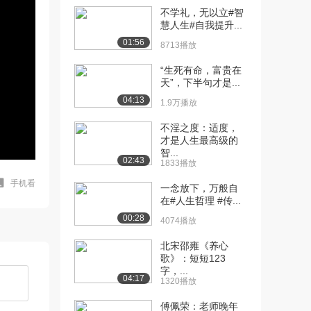
不学礼，无以立#智
慧人生#自我提升...
01:56
8713播放
“生死有命，富贵在
天”，下半句才是...
04:13
1.9万播放
不淫之度：适度，
才是人生最高级的
智...
02:43
1833播放
手机看
一念放下，万般自
在#人生哲理 #传...
00:28
4074播放
北宋邵雍《养心
歌》：短短123
字，...
04:17
1320播放
傅佩荣：老师晚年