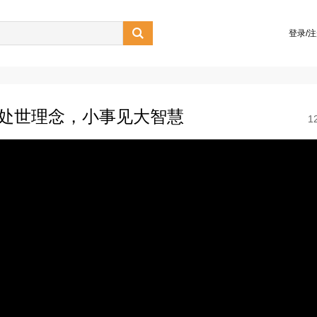

登录/
的处世理念，小事见大智慧
1