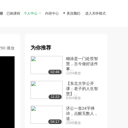
注册
已购课程
个人中心

内容中心

关注我们
进入关怀模式
为你推荐
290 播放
糊涂是一门处世智
慧，古今做好这件
事...
02:46
1204播放
【东北大学公开
课：老子的人生智
慧】...
11:22
8364播放
济公一首24字禅
诗，点醒无数人，
道...
04:17
2568播放