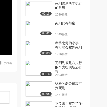
死刑缓期两年执行
的意思
02:13
2039播放
死刑的存与废
04:42
1449播放
举手之劳的小事，
有可能会被判死刑
01:03
1996播放
死刑到底是咋执行
手机看
的？为啥现场还有
救...
01:14
2103播放
这样的老公最高可
判死刑
01:05
1477播放
不要因为被判了“死