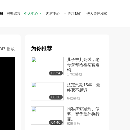
注册
已购课程
个人中心

内容中心

关注我们
进入关怀模式
为你推荐
747 播放
儿子被判死缓，老
母亲却给检察官送
锦...
03:54
1792播放
法定刑期15年，最
终获不起诉
00:30
642播放
徇私舞弊减刑、假
释、暂予监外执行
罪...
04:40
629播放