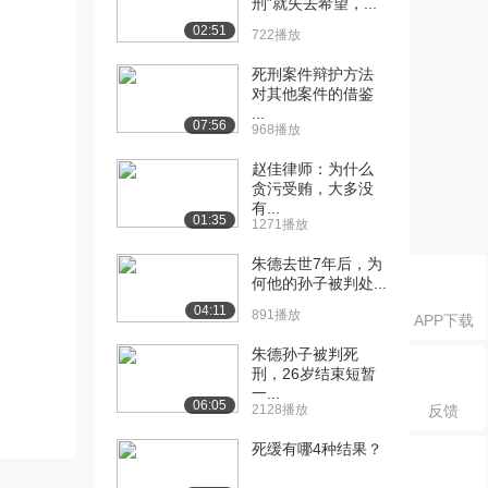
刑”就失去希望，...
02:51
722播放
死刑案件辩护方法
对其他案件的借鉴
...
07:56
968播放
赵佳律师：为什么
贪污受贿，大多没
有...
01:35
1271播放
朱德去世7年后，为
何他的孙子被判处...
04:11
891播放
APP下载
朱德孙子被判死
刑，26岁结束短暂
一...
06:05
2128播放
反馈
死缓有哪4种结果？