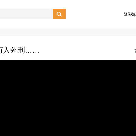

登录/
0万人死刑……