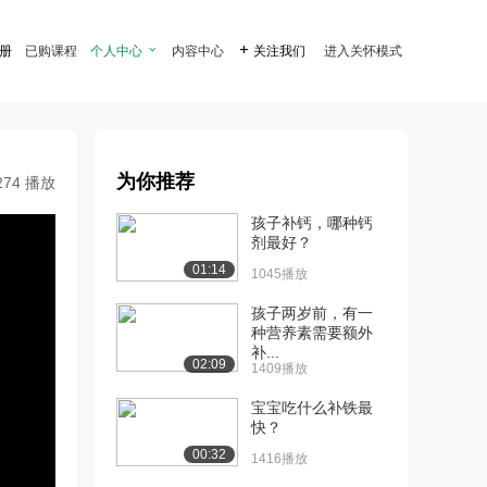
注册
已购课程
个人中心

内容中心

关注我们
进入关怀模式
为你推荐
274 播放
孩子补钙，哪种钙
剂最好？
01:14
1045播放
孩子两岁前，有一
种营养素需要额外
补...
02:09
1409播放
宝宝吃什么补铁最
快？
00:32
1416播放