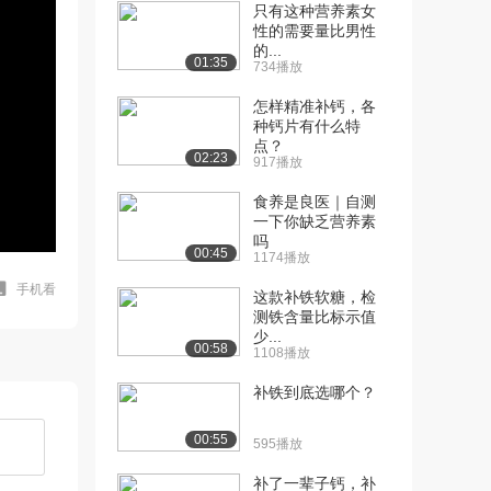
只有这种营养素女
性的需要量比男性
的...
01:35
734播放
怎样精准补钙，各
种钙片有什么特
点？
02:23
917播放
食养是良医｜自测
一下你缺乏营养素
吗
00:45
1174播放
手机看
这款补铁软糖，检
测铁含量比标示值
少...
00:58
1108播放
补铁到底选哪个？
00:55
595播放
补了一辈子钙，补