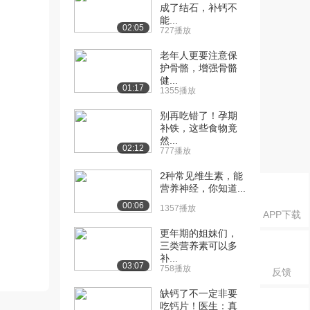
成了结石，补钙不
能...
02:05
727播放
老年人更要注意保
护骨骼，增强骨骼
健...
01:17
1355播放
别再吃错了！孕期
补铁，这些食物竟
然...
02:12
777播放
2种常见维生素，能
营养神经，你知道...
00:06
1357播放
APP下载
更年期的姐妹们，
三类营养素可以多
补...
03:07
758播放
反馈
缺钙了不一定非要
吃钙片！医生：真