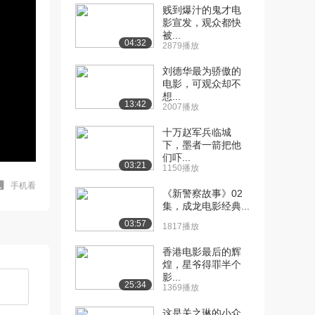
贱到爆汁的鬼才电
影宣发，观众都快
被...
04:32
2879播放
刘德华最为骄傲的
电影，可观众却不
想...
13:42
2007播放
十万赵军兵临城
下，墨者一箭把他
们吓...
03:21
1150播放
手机看
《新警察故事》02
集，成龙电影经典...
03:57
1817播放
香港电影最后的辉
煌，星爷得罪半个
影...
25:34
1369播放
这是关之琳的小众