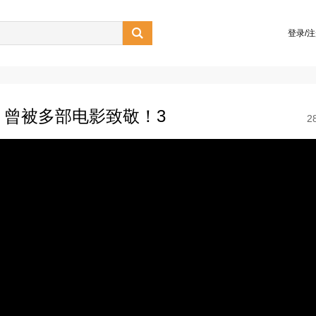

登录/
，曾被多部电影致敬！3
2