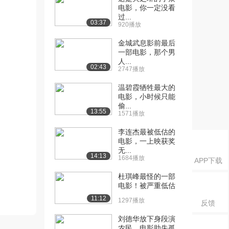
电影，你一定没看
过...
03:37
920播放
金城武息影前最后
一部电影，那个男
人...
02:43
2747播放
温碧霞牺牲最大的
电影，小时候只能
偷...
13:55
1571播放
李连杰最被低估的
电影，一上映获奖
无...
14:13
1684播放
APP下载
杜琪峰最怪的一部
电影！被严重低估
11:12
1297播放
反馈
刘德华放下身段演
农民，电影助失孤