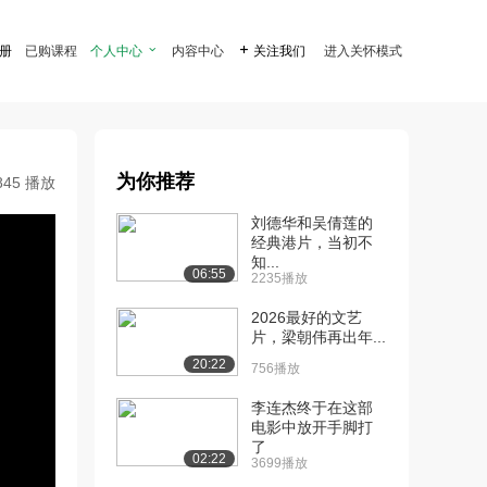
注册
已购课程
个人中心

内容中心

关注我们
进入关怀模式
为你推荐
845 播放
刘德华和吴倩莲的
经典港片，当初不
知...
06:55
2235播放
2026最好的文艺
片，梁朝伟再出年...
20:22
756播放
李连杰终于在这部
电影中放开手脚打
了
02:22
3699播放