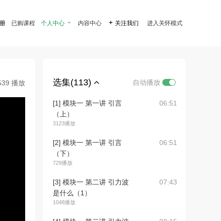
注册
已购课程
个人中心

内容中心

关注我们
进入关怀模式
选集(113)
自动播放
539 播放
[1] 模块一 第一讲 引言
06:51
（上）
3123播放
[2] 模块一 第一讲 引言
06:51
（下）
729播放
[3] 模块一 第二讲 引力波
07:43
是什么（1）
1048播放