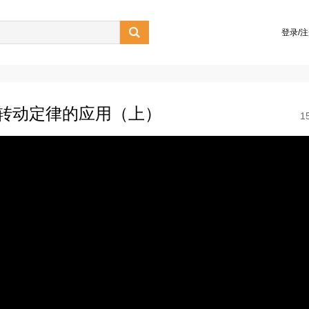

登录/
及转动定律的应用（上）
1