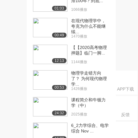
滞100年? 到底...
的未来（上）
01:03
1309播放
1066播放
[16] 模块一 第四讲 引力波
07:32
在现代物理学中，
夸克为什么不能继
的未来（下）
续...
697播放
00:49
1470播放
[17] 模块一 第五讲 量子物
04:51
【【2020高考物理
理科普讲座（...
押题】临门一脚...
623播放
12:13
1144播放
[18] 模块一 第五讲 量子物
18:33
物理学走错方向
理科普讲座（...
了？ 为何现代物理
1358播放
学...
00:53
1426播放
APP下载
[19] 模块一 第五讲 量子物
18:39
课程简介和牛顿力
理科普讲座（...
学（中）
1097播放
24:32
2025播放
反馈
[20] 模块一 第五讲 量子物
18:30
理科普讲座（...
6_2力学综合、电学
综合 Nov ...
894播放