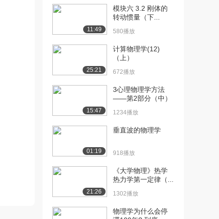
模块六 3.2 刚体的
[10] 模块一 第三讲 引力波
06:24
转动惯量（下...
的百年历程（...
11:49
580播放
1500播放
计算物理学(12)
[11] 模块一 第三讲 引力波
12:25
（上）
的百年历程（...
25:21
672播放
613播放
3心理物理学方法
[12] 模块一 第三讲 引力波
12:28
——第2部分（中）
的百年历程（...
15:47
1234播放
1049播放
垂直波的物理学
[13] 模块一 第三讲 引力波
05:56
的百年历程（...
01:19
918播放
1360播放
《大学物理》热学
[14] 模块一 第三讲 引力波
05:59
热力学第一定律（...
的百年历程（...
21:26
508播放
1302播放
物理学为什么会停
[15] 模块一 第四讲 引力波
07:33