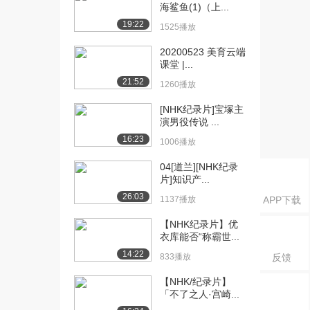
海鲨鱼(1)（上...
19:22
1525播放
20200523 美育云端
课堂 |...
21:52
1260播放
[NHK纪录片]宝塚主
演男役传说 ...
16:23
1006播放
04[道兰][NHK纪录
片]知识产...
26:03
1137播放
APP下载
【NHK纪录片】优
衣库能否“称霸世...
14:22
833播放
反馈
【NHK/纪录片】
「不了之人·宫崎...