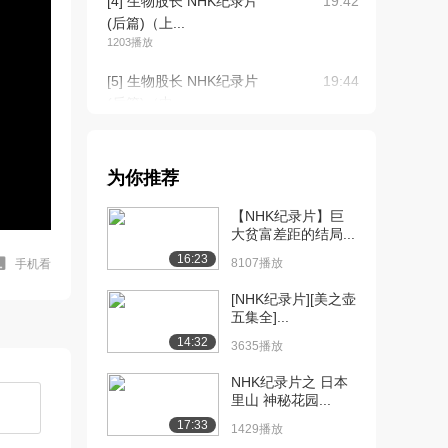
[4] 生物股长 NHK纪录片
19:42
(后篇)（上...
1203播放
[5] 生物股长 NHK纪录片
19:44
(后篇)（中...
1459播放
[6] 生物股长 NHK纪录片
19:35
为你推荐
(后篇)（下...
840播放
【NHK纪录片】巨
大贫富差距的结局...
16:23
8107播放
手机看
[NHK纪录片][美之壶
五集全]...
14:32
3635播放
NHK纪录片之 日本
里山 神秘花园...
17:33
1429播放