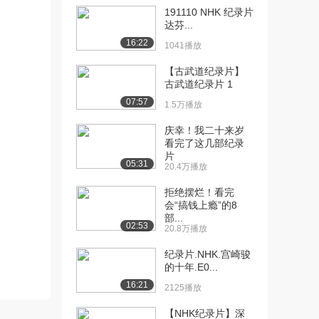
191110 NHK 纪录片
达芬...
16:22
1041播放
【古武道纪录片】
古武道纪录片 1
07:57
1.5万播放
庆幸！我二十来岁
看完了这几部纪录
片
05:31
20.4万播放
拒绝摆烂！看完
会“搞钱上瘾”的8
部...
02:53
20.8万播放
纪录片.NHK.宫崎骏
的十年.E0...
16:21
2125播放
【NHK纪录片】深