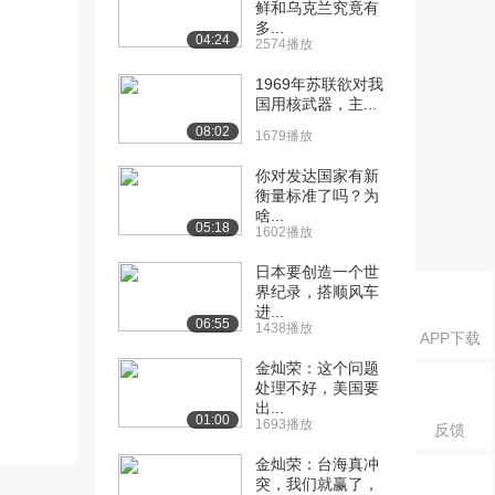
鲜和乌克兰究竟有
多...
04:24
2574播放
1969年苏联欲对我
国用核武器，主...
08:02
1679播放
你对发达国家有新
衡量标准了吗？为
啥...
05:18
1602播放
日本要创造一个世
界纪录，搭顺风车
进...
06:55
1438播放
APP下载
金灿荣：这个问题
处理不好，美国要
出...
01:00
1693播放
反馈
金灿荣：台海真冲
突，我们就赢了，