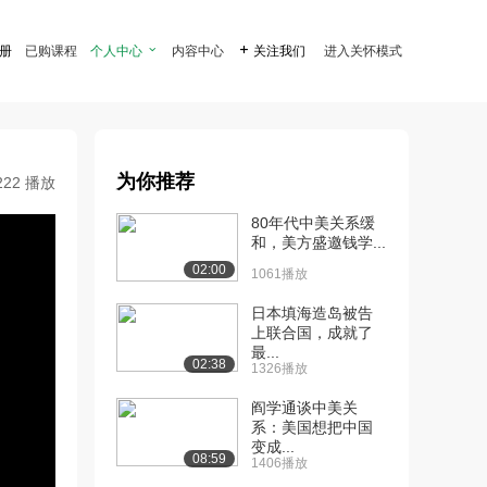
注册
已购课程
个人中心

内容中心

关注我们
进入关怀模式
为你推荐
222 播放
80年代中美关系缓
和，美方盛邀钱学...
02:00
1061播放
日本填海造岛被告
上联合国，成就了
最...
02:38
1326播放
阎学通谈中美关
系：美国想把中国
变成...
08:59
1406播放