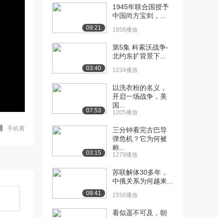
1945年联合国授予
中国尚方宝剑，...
09:21
1856播放
第5集 科索沃战争-
北约东扩背景下...
03:40
1234播放
以洗衣粉的名义，
开启一场战争，美
国...
07:53
1205播放
手机看
三分钟看完古巴导
弹危机？它为何被
称...
03:15
1279播放
苏联解体30多年，
中俄关系为何越来...
09:41
1550播放
看似遥不可及，朝