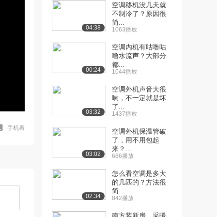
空调移机没几天就
不制冷了？原因很
简...
04:38
1063播放
空调内机有咕噜咕
噜水流声？大部分
都...
00:24
1044播放
空调外机声音大很
响，不一定就是坏
了...
03:32
1437播放
手机看
空调外机保温管破
了，用不用包起
来？...
03:02
686播放
怎么看空调是多大
的几匹的？方法很
简...
02:34
842播放
南方装新房，采暖