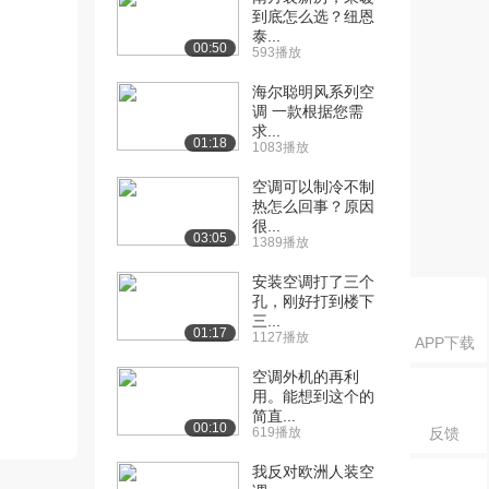
到底怎么选？纽恩
泰...
00:50
593播放
海尔聪明风系列空
调 一款根据您需
求...
01:18
1083播放
空调可以制冷不制
热怎么回事？原因
很...
03:05
1389播放
安装空调打了三个
孔，刚好打到楼下
三...
01:17
1127播放
APP下载
空调外机的再利
用。能想到这个的
简直...
00:10
619播放
反馈
我反对欧洲人装空