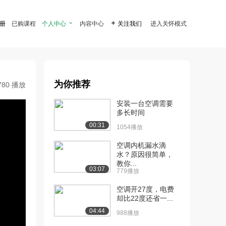
注册
已购课程
个人中心

内容中心

关注我们
进入关怀模式
为你推荐
780 播放
安装一台空调需要
多长时间
00:31
1054播放
空调内机漏水滴
水？原因很简单，
教你...
03:07
779播放
空调开27度，电费
却比22度还省一...
04:44
988播放