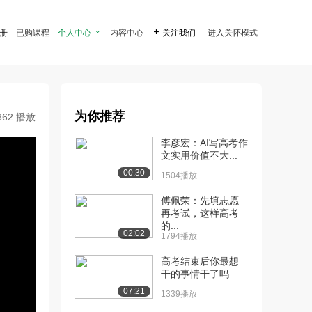
注册
已购课程
个人中心

内容中心

关注我们
进入关怀模式
为你推荐
862 播放
李彦宏：AI写高考作
文实用价值不大...
00:30
1504播放
傅佩荣：先填志愿
再考试，这样高考
的...
02:02
1794播放
高考结束后你最想
干的事情干了吗
07:21
1339播放