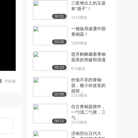
三星堆出土的玉器
有“领子”！
00:31
1476播放
一顿饭局速通中国
青铜器！
03:05
1386播放
莲开鹤舞藏着青铜
器里的突破和浪漫
05:10
674播放
价值不菲的青铜
手机看
器，被小伙改造的
面部...
02:05
1253播放
仿古青铜器摆件，
一勺清二勺唐，三
勺...
00:12
1019播放
济南挖出汉代大