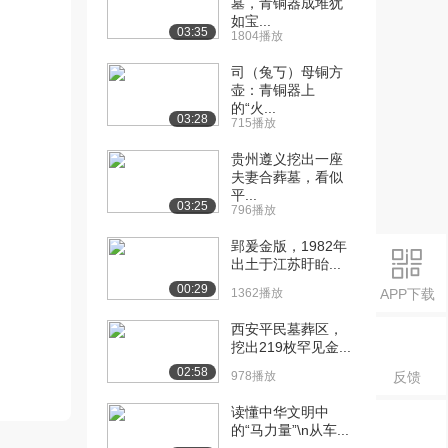
墓，青铜器成堆犹
如宝...
03:35
1804播放
司（兔丂）母铜方
壶：青铜器上
的“火...
03:28
715播放
贵州遵义挖出一座
夫妻合葬墓，看似
平...
03:25
796播放
郢爰金版，1982年
出土于江苏盱眙...
00:29
1362播放
APP下载
西安平民墓葬区，
挖出219枚罕见金...
02:58
978播放
反馈
读懂中华文明中
的“马力量”\n从车...