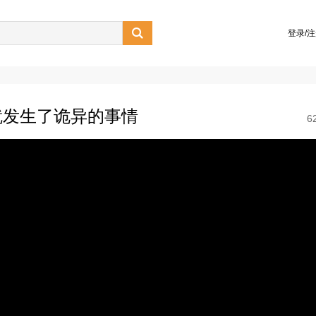

登录/
就发生了诡异的事情
6