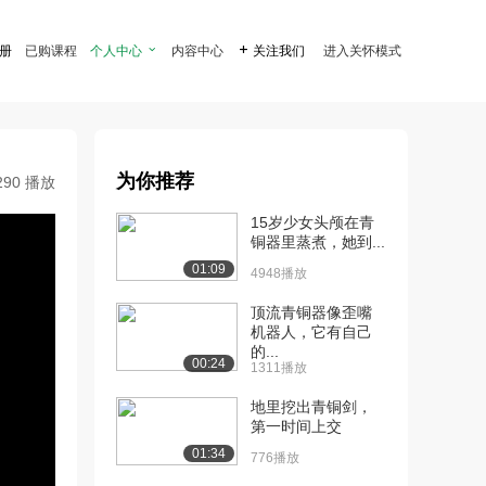
注册
已购课程
个人中心

内容中心

关注我们
进入关怀模式
为你推荐
290 播放
15岁少女头颅在青
铜器里蒸煮，她到...
01:09
4948播放
顶流青铜器像歪嘴
机器人，它有自己
的...
00:24
1311播放
地里挖出青铜剑，
第一时间上交
01:34
776播放