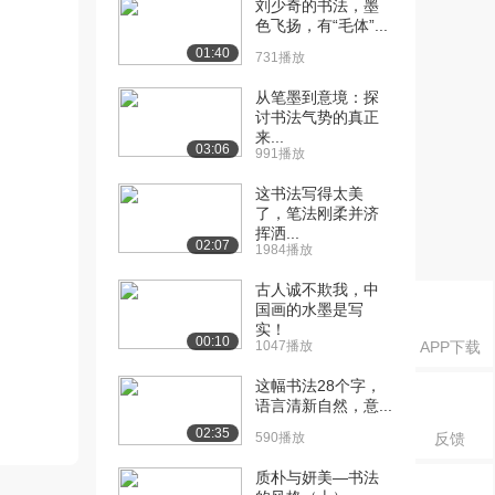
刘少奇的书法，墨
色飞扬，有“毛体”...
01:40
731播放
从笔墨到意境：探
讨书法气势的真正
来...
03:06
991播放
这书法写得太美
了，笔法刚柔并济
挥洒...
02:07
1984播放
古人诚不欺我，中
国画的水墨是写
实！
00:10
1047播放
APP下载
这幅书法28个字，
语言清新自然，意...
02:35
590播放
反馈
质朴与妍美—书法