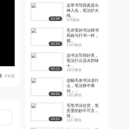
这草书写得真是出
神入化，笔法炉火
纯...
01:06
929播放
毛岸英的书法楷书
风格与行书一样，
都...
01:53
1182播放
这书法写得好美，
笔法行云流水韵味
十...
02:21
1602播放
手机看
这幅毛体书法读什
么，笔法静中寓
动，...
04:01
1261播放
毛笔书法欣赏，笔
意墨韵妙不可言，
传...
04:01
1217播放