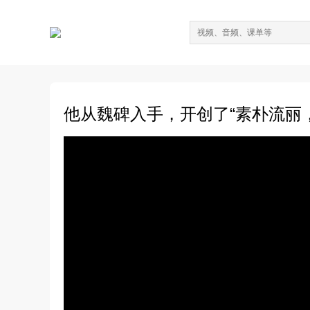
他从魏碑入手，开创了“素朴流丽