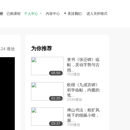
注册
已购课程
个人中心

内容中心

关注我们
进入关怀模式
为你推荐
124 播放
隶书《张迁碑》临
帖，灵动字势与古
拙...
05:50
752播放
欧楷《九成宫碑》
初学临帖，内擫的
笔...
01:25
1430播放
傅山书法：粗犷风
格下的细腻小楷，
展...
03:37
750播放