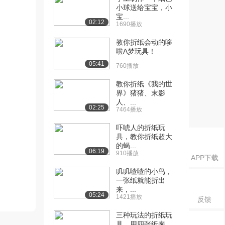
小球送给宝宝，小
宝...
02:12
1690播放
教你折纸会动的哆
啦A梦玩具！
05:41
760播放
教你折纸《我的世
界》猪猪、末影
人、...
02:25
7464播放
吓唬人的折纸玩
具，教你折纸超大
的蝎...
06:19
910播放
APP下载
叽叽喳喳的小鸟，
一张纸就能折出
来，...
05:24
1421播放
反馈
三种玩法的折纸玩
具，用四张纸来