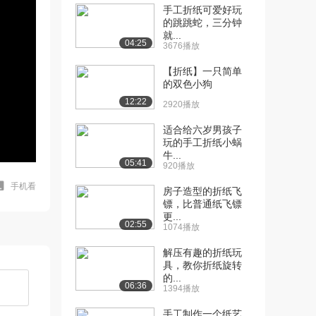
手工折纸可爱好玩
的跳跳蛇，三分钟
就...
04:25
3676播放
【折纸】一只简单
的双色小狗
12:22
2920播放
适合给六岁男孩子
玩的手工折纸小蜗
牛...
05:41
920播放
手机看
房子造型的折纸飞
镖，比普通纸飞镖
更...
02:55
1074播放
解压有趣的折纸玩
具，教你折纸旋转
的...
06:36
1394播放
手工制作一个纸艺