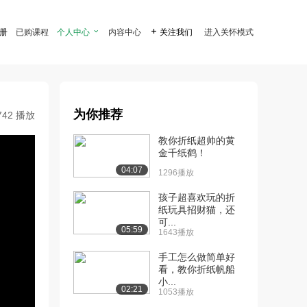
注册
已购课程
个人中心

内容中心

关注我们
进入关怀模式
为你推荐
742 播放
教你折纸超帅的黄
金千纸鹤！
04:07
1296播放
孩子超喜欢玩的折
纸玩具招财猫，还
可...
05:59
1643播放
手工怎么做简单好
看，教你折纸帆船
小...
02:21
1053播放