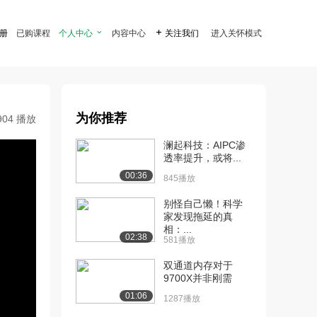
注册
已购课程
个人中心

内容中心

关注我们
进入关怀模式
为你推荐
904 播放
澜起科技：AIPC渗
透率提升，或将...
00:36
845播放
别怪自己懒！科学
家发现拖延的真
相：...
02:38
581播放
双通道内存对于
9700X并非刚需
01:06
1287播放