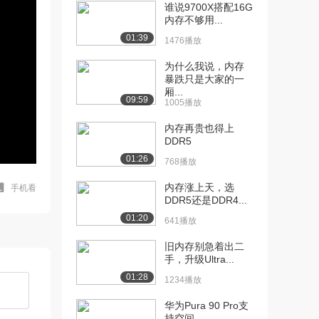
谁说9700X搭配16G
内存不够用...
01:39
1476播放
为什么我说，内存
暴跌只是大家的一
厢...
09:59
1005播放
内存再贵也得上
DDR5
01:26
768播放
内存涨上天，选
手机看
DDR5还是DDR4...
01:20
641播放
旧内存别急着出二
手，升级Ultra...
01:28
1234播放
华为Pura 90 Pro支
持空间...