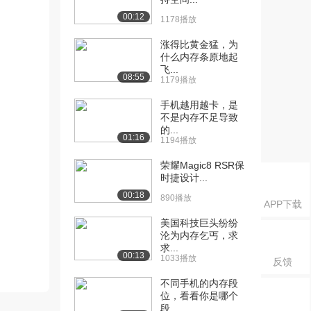
00:12
1178播放
涨得比黄金猛，为
什么内存条原地起
飞...
08:55
1179播放
手机越用越卡，是
不是内存不足导致
的...
01:16
1194播放
荣耀Magic8 RSR保
时捷设计...
00:18
890播放
APP下载
美国科技巨头纷纷
沦为内存乞丐，求
求...
00:13
1033播放
反馈
不同手机的内存段
位，看看你是哪个
段...