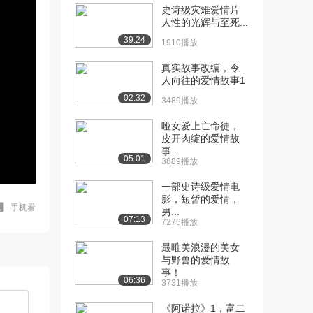
史诗级灾难爱情片
人性的光辉与至死...
39:24
1910播放
真实故事改编，令
人向往的爱情故事1
02:32
3489播放
哑女爱上亡命徒，
皮开肉绽的爱情故
事...
05:01
3889播放
一部史诗级爱情电
影，短暂的爱情，
手机看
男...
07:13
7276播放
最唯美浪漫的美女
与野兽的爱情故
事！
06:36
3731播放
《阿诺拉》1，富二