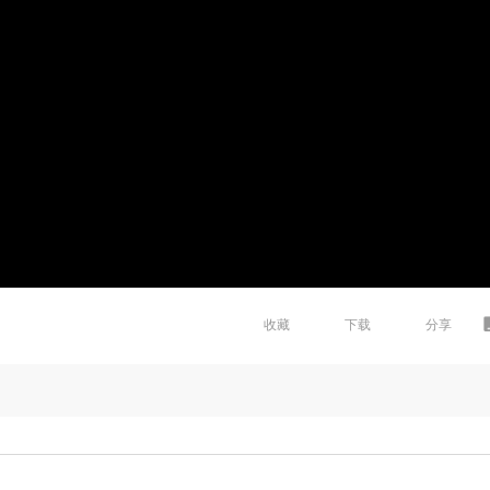
收藏
下载
分享