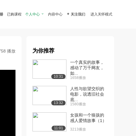
注册
已购课程
个人中心

内容中心

关注我们
进入关怀模式
为你推荐
758 播放
一个真实的故事，
感动了万千网友，
如...
10:31
1658播放
人性与欲望交织的
电影，说透旧社会
底...
13:32
1580播放
女孩和一个狼孩的
感人爱情故事（1）
11:01
3213播放