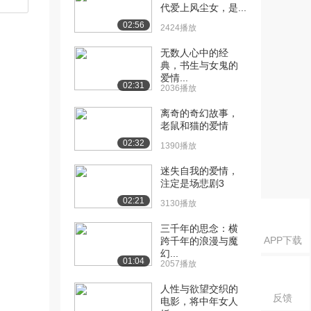
代爱上风尘女，是...
02:56
2424播放
无数人心中的经
典，书生与女鬼的
爱情...
02:31
2036播放
离奇的奇幻故事，
老鼠和猫的爱情
02:32
1390播放
迷失自我的爱情，
注定是场悲剧3
02:21
3130播放
三千年的思念：横
APP下载
跨千年的浪漫与魔
幻...
01:04
2057播放
人性与欲望交织的
反馈
电影，将中年女人