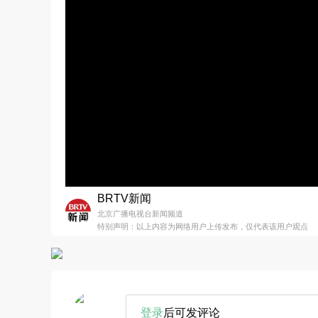
BRTV新闻
北京广播电视台新闻频道
特别声明：以上内容为网络用户上传发布，仅代表该用户观点
登录
后可发评论